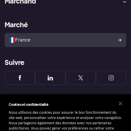
Marchand
Login
Protection contre la fraude
Support Marchand
Portail développeurs
L'appli shopping de Klarna
Paramètres de confidentialité
Portail Marchand
Statut opérationnel
Marché
Explorez les magasins
Votre droit de rétractation
Vendre avec Klarna
Plateformes et partenaires
Politique de protection de
l’acheteur Klarna
France
Suivre
Cookies et confidentialité
Nous utilisons des cookies pour assurer le bon fonctionnement du
site web, personnaliser votre expérience et analyser votre navigation.
Nous partageons également des données avec nos partenaires
publicitaires. Vous pouvez gérer vos préférences ou retirer votre