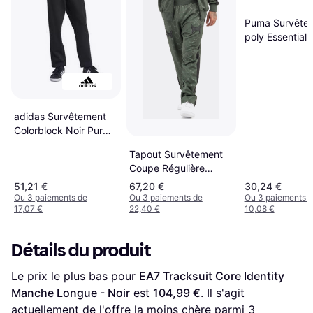
Puma Survête
poly Essentials
Homme
adidas Survêtement
Colorblock Noir Pur
Blanc
Tapout Survêtement
Coupe Régulière
Punkass - Vert
51,21 €
67,20 €
30,24 €
Ou 3 paiements de
Ou 3 paiements de
Ou 3 paiements 
17,07 €
22,40 €
10,08 €
Détails du produit
Le prix le plus bas pour 
EA7 Tracksuit Core Identity 
Manche Longue - Noir
 est 
104,99 €
. Il s'agit 
actuellement de l'offre la moins chère parmi 
3