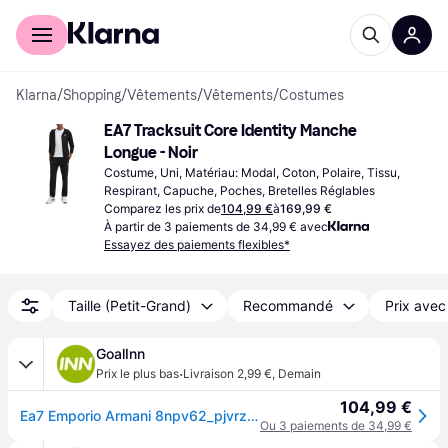
Acheter avec Klarna
Espace entreprises
Klarna
/
Shopping
/
Vêtements
/
Vêtements
/
Costumes
EA7 Tracksuit Core Identity Manche 
Longue - Noir
Costume, Uni, Matériau: Modal, Coton, Polaire, Tissu, 
Respirant, Capuche, Poches, Bretelles Réglables
Comparez les prix de
104,99 €
à
169,99 €
À partir de 3 paiements de 34,99 € avec
Essayez des paiements flexibles*
Taille (Petit-Grand)
Recommandé
Prix avec
GoalInn
·
Prix le plus bas
Livraison 2,99 €
,
Demain
104,99 €
Ea7 Emporio Armani 8npv62_pjvrz Tracksuit Noir S Homme
Ou 3 paiements de 34,99 €