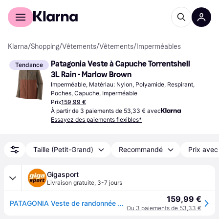
Acheter avec Klarna
Espace entreprises
Klarna
/
Shopping
/
Vêtements
/
Vêtements
/
Imperméables
Patagonia Veste à Capuche Torrentshell 
Tendance
3L Rain - Marlow Brown
Imperméable, Matériau: Nylon, Polyamide, Respirant, 
Poches, Capuche, Imperméable
Prix
159,99 €
À partir de 3 paiements de 53,33 € avec
Essayez des paiements flexibles*
Taille (Petit-Grand)
Recommandé
Prix avec
Gigasport
Livraison gratuite
,
3-7 jours
159,99 €
PATAGONIA Veste de randonnée Torrentshell 3L pour homme camel | XXL
Ou 3 paiements de 53,33 €