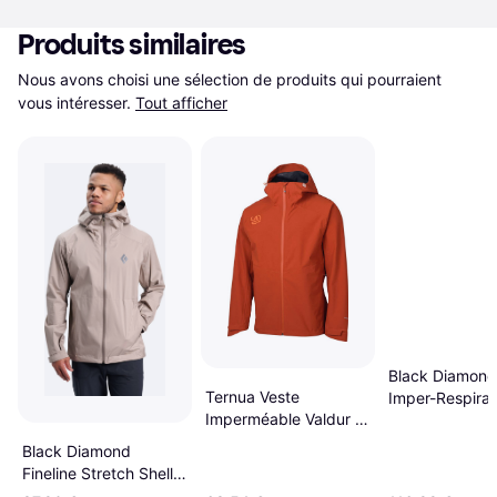
Produits similaires
Nous avons choisi une sélection de produits qui pourraient 
vous intéresser.
Tout afficher
Black Diamond
Ternua Veste
Imper-Respira
Imperméable Valdur -
Fineline Stretc
Orange
Burnt Sienna -
Black Diamond
Fineline Stretch Shell
Jacket - Beige/Brown