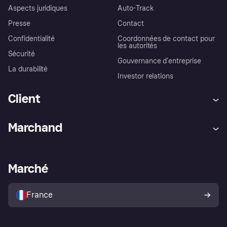
Aspects juridiques
Auto-Track
Presse
Contact
Confidentialité
Coordonnées de contact pour
les autorités
Sécurité
Gouvernance d’entreprise
La durabilité
Investor relations
Client
Aide
Réclamations
Marchand
Login
Protection contre la fraude
Support Marchand
Portail développeurs
L'appli shopping de Klarna
Paramètres de confidentialité
Portail Marchand
Statut opérationnel
Marché
Explorez les magasins
Votre droit de rétractation
Vendre avec Klarna
Plateformes et partenaires
Politique de protection de
l’acheteur Klarna
France