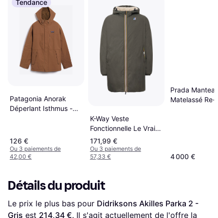
Tendance
Prada Mantea
Patagonia Anorak
Matelassé Re-
Déperlant Isthmus -
Léger
Marron
K-Way Veste
Fonctionnelle Le Vrai
4.0 Eiffel East Orsetto
126 €
171,99 €
- Green
Ou 3 paiements de
Ou 3 paiements de
4 000 €
42,00 €
57,33 €
Détails du produit
Le prix le plus bas pour 
Didriksons Akilles Parka 2 - 
Gris
 est 
214,34 €
. Il s'agit actuellement de l'offre la 