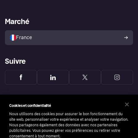
Login
Protection contre la fraude
Support Marchand
Portail développeurs
L'appli shopping de Klarna
Paramètres de confidentialité
Portail Marchand
Statut opérationnel
Marché
Explorez les magasins
Votre droit de rétractation
Vendre avec Klarna
Plateformes et partenaires
Politique de protection de
l’acheteur Klarna
France
Suivre
Cookies et confidentialité
Nous utilisons des cookies pour assurer le bon fonctionnement du
site web, personnaliser votre expérience et analyser votre navigation.
Nous partageons également des données avec nos partenaires
publicitaires. Vous pouvez gérer vos préférences ou retirer votre
consentement à tout moment.