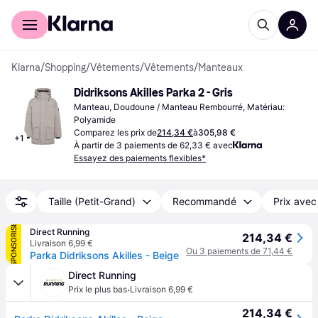
Acheter avec Klarna
Espace entreprises
Klarna
/
Shopping
/
Vêtements
/
Vêtements
/
Manteaux
Didriksons Akilles Parka 2 - Gris
Manteau, Doudoune / Manteau Rembourré, Matériau: 
Polyamide
Comparez les prix de
214,34 €
à
305,98 €
+
1
À partir de 3 paiements de 62,33 € avec
Essayez des paiements flexibles*
Taille (Petit-Grand)
Recommandé
Prix avec
SPONSORISÉ
Direct Running
214,34 €
Livraison 6,99 €
Ou 3 paiements de 71,44 €
Parka Didriksons Akilles - Beige
Direct Running
·
Prix le plus bas
Livraison 6,99 €
214,34 €