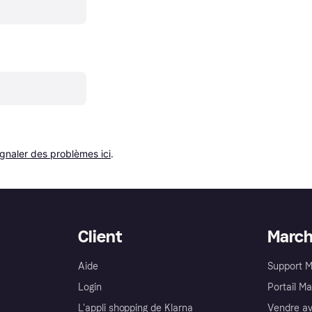
ignaler des problèmes ici
.
Client
Marc
Aide
Support 
Login
Portail M
L'appli shopping de Klarna
Vendre av