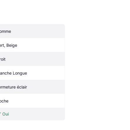
omme
ert, Beige
roit
anche Longue
ermeture éclair
oche
Oui