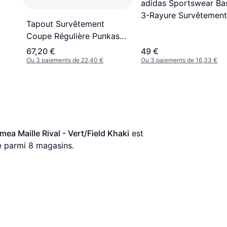
adidas Sportswear Ba
3-Rayure Survêtement
Tapout Survêtement
Vert
Coupe Régulière Punkass
- Vert
67,20 €
49 €
Ou 3 paiements de 22,40 €
Ou 3 paiements de 16,33 €
a Maille Rival - Vert/Field Khaki
 est 
e parmi 
8
 magasins.