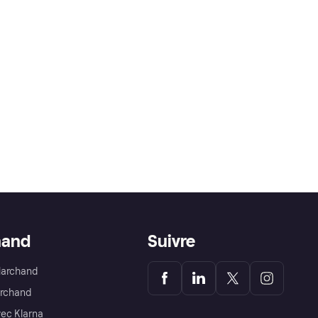
hand
Suivre
Marchand
archand
ec Klarna