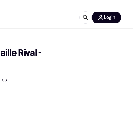
Login
lus d'informations
de bureau
u'est-ce que Klarna?
e Rival - 
mes
catégories