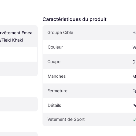
Caractéristiques du produit
Groupe Cible
rvêtement Emea 
H
t/Field Khaki
Couleur
V
Coupe
D
Manches
M
Fermeture
F
Détails
P
Vêtement de Sport