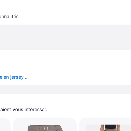
onnalités
Mango - Odette - Jupe mi-longue plissée d'ensemble en jersey - Marron-Brown
aient vous intéresser.