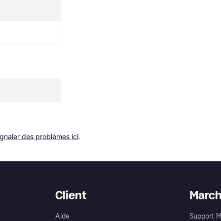
ignaler des problèmes ici
.
Client
Marc
Aide
Support 