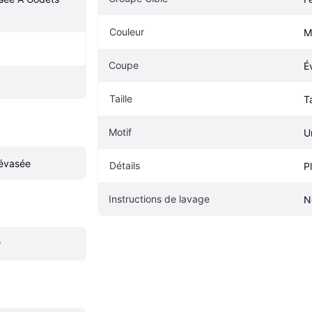
Couleur
M
Coupe
É
Taille
T
Motif
U
 évasée
Détails
Pl
Instructions de lavage
N
r