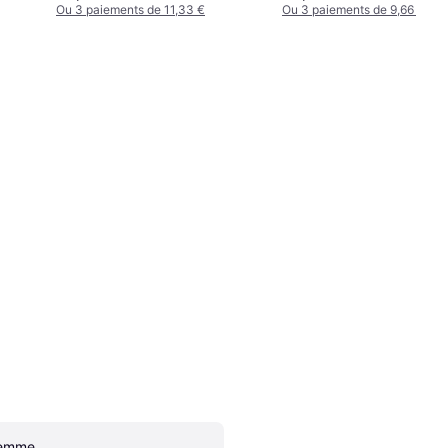
Ou 3 paiements de 11,33 €
Ou 3 paiements de 9,66 €
emme