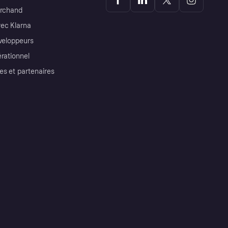
archand
ec Klarna
éveloppeurs
érationnel
es et partenaires