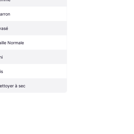
arron
vasé
aille Normale
ni
is
ettoyer à sec