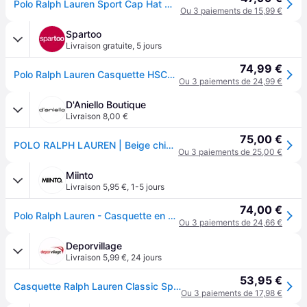
Polo Ralph Lauren Sport Cap Hat Wear unisex beige Size ONE SIZE
Ou 3 paiements de 15,99 €
Spartoo
Livraison gratuite
,
5 jours
74,99 €
Polo Ralph Lauren Casquette HSC01A CHINO TWILL - Unique
Ou 3 paiements de 24,99 €
D'Aniello Boutique
Livraison 8,00 €
75,00 €
POLO RALPH LAUREN | Beige chino baseball cap | Man | PZ
Ou 3 paiements de 25,00 €
Miinto
Livraison 5,95 €
,
1-5 jours
74,00 €
Polo Ralph Lauren - Casquette en coton avec poney brodé - Homme - Accessoires - Beige - Taille: ONE Size
Ou 3 paiements de 24,66 €
Deporvillage
Livraison 5,99 €
,
24 jours
53,95 €
Casquette Ralph Lauren Classic Sport Cap beige clair - Brown
Ou 3 paiements de 17,98 €