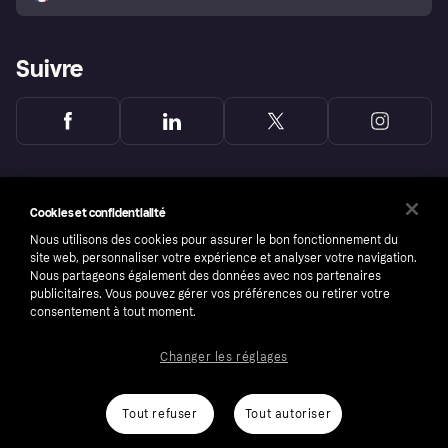
Suivre
Cookies et confidentialité
Nous utilisons des cookies pour assurer le bon fonctionnement du
site web, personnaliser votre expérience et analyser votre navigation.
Nous partageons également des données avec nos partenaires
publicitaires. Vous pouvez gérer vos préférences ou retirer votre
consentement à tout moment.
Changer les réglages
Copyright © 2005-2026 Klarna Bank AB (publ). Headquarters: Stockholm, Sweden. All
rights reserved. Klarna Bank AB (publ). Sveavägen 46, 111 34 Stockholm. Organization
number: 556737-0431
Tout refuser
Tout autoriser
Conditions
Cookies
Klarna.com