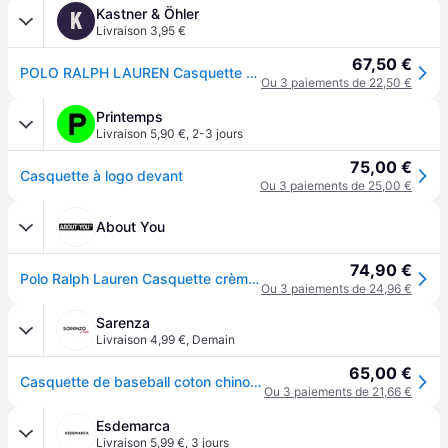
Kastner & Öhler
K
Livraison 3,95 €
67,50 €
POLO RALPH LAUREN Casquette beige
Ou 3 paiements de 22,50 €
Printemps
Livraison 5,90 €
,
2-3 jours
75,00 €
Casquette à logo devant
Ou 3 paiements de 25,00 €
About You
74,90 €
Polo Ralph Lauren Casquette crème / bleu foncé
Ou 3 paiements de 24,96 €
Sarenza
Livraison 4,99 €
,
Demain
65,00 €
Casquette de baseball coton chino 710548 par Polo Ralph Lauren
Ou 3 paiements de 21,66 €
Esdemarca
Livraison 5,99 €
,
3 jours