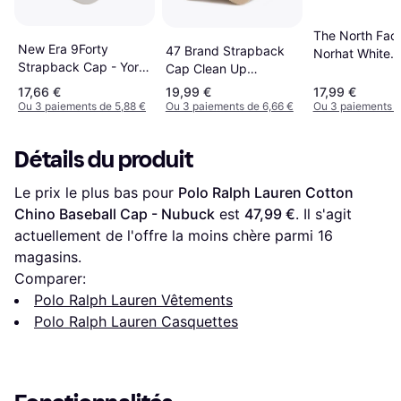
The North Fac
New Era 9Forty
47 Brand Strapback
Norhat White
Strapback Cap - York
Cap Clean Up
Dune/Raundye
Yankees - Beige
Casquette - Beige
NF0A7WHOXM
17,66 €
19,99 €
17,99 €
Blanc
Ou 3 paiements de 5,88 €
Ou 3 paiements de 6,66 €
Ou 3 paiements d
Détails du produit
Le prix le plus bas pour 
Polo Ralph Lauren Cotton 
Chino Baseball Cap - Nubuck
 est 
47,99 €
. Il s'agit 
actuellement de l'offre la moins chère parmi 
16
magasins.
Comparer:
Polo Ralph Lauren Vêtements
Polo Ralph Lauren Casquettes