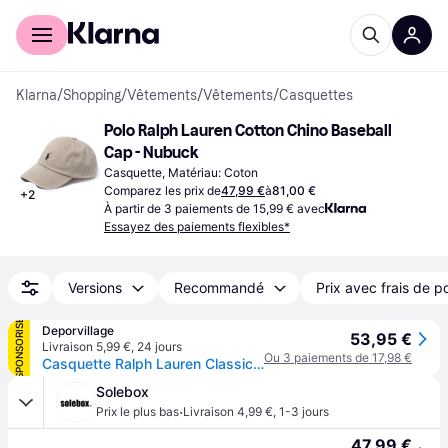
Acheter avec Klarna
Espace entreprises
Klarna
/
Shopping
/
Vêtements
/
Vêtements
/
Casquettes
Polo Ralph Lauren Cotton Chino Baseball 
Cap - Nubuck
Casquette, Matériau: Coton
Comparez les prix de
47,99 €
à
81,00 €
+
2
À partir de 3 paiements de 15,99 € avec
Essayez des paiements flexibles*
Versions
Recommandé
Prix avec frais de p
SPONSORISÉ
Deporvillage
53,95 €
Livraison 5,99 €
,
24 jours
Ou 3 paiements de 17,98 €
Casquette Ralph Lauren Classic Sport Cap beige clair - Brown
Solebox
·
Prix le plus bas
Livraison 4,99 €
,
1-3 jours
47,99 €