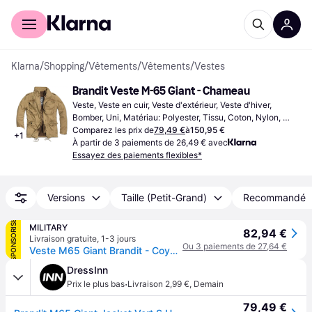
Acheter avec Klarna
Espace entreprises
Klarna
/
Shopping
/
Vêtements
/
Vêtements
/
Vestes
Brandit Veste M-65 Giant - Chameau
Veste, Veste en cuir, Veste d'extérieur, Veste d'hiver, 
Bomber, Uni, Matériau: Polyester, Tissu, Coton, Nylon, 
Imperméable, Respirant, Bretelles Réglables, Bretelles 
Comparez les prix de
79,49 €
à
150,95 €
+
1
amovibles, Capuche, Doublé, Durable, Réglable, Poches, 
À partir de 3 paiements de 26,49 € avec
Coupe-vent
Essayez des paiements flexibles*
Versions
Taille (Petit-Grand)
Recommandé
SPONSORISÉ
MILITARY
82,94 €
Livraison gratuite
,
1-3 jours
Ou 3 paiements de 27,64 €
Veste M65 Giant Brandit - Coyote
DressInn
·
Prix le plus bas
Livraison 2,99 €
,
Demain
79,49 €