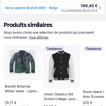
100,42 €
Veste géante Brandit M65 - Beige
Ou 3 paiements de 33,47 €
Produits similaires
Nous avons choisi une sélection de produits qui pourraient 
vous intéresser.
Tout afficher
Tendance
Tendance
Brandit Britannia
Winter Veste - Camo
Stone Island V
Urban Classics Old
Sombre
Avec Écusson 
School College Jacket
Bleu
70,71 €
525 €
- Black/White