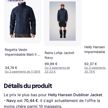
Helly Hansen V
Regatta Veste
Imperméable Hi
Rains Lohja Jacket
Imperméable Matt II -
Bleu
Navy
Bleu Marine
99,99 €
92,37 €
34,74 €
Ou 3 paiements de
Ou 3 paiements 
Ou 3 paiements de 11,58 €
33,33 €
30,79 €
Détails du produit
Le prix le plus bas pour 
Helly Hansen Dubliner Jacket 
- Navy
 est 
70,44 €
. Il s'agit actuellement de l'offre la 
moins chère parmi 
10
 magasins.