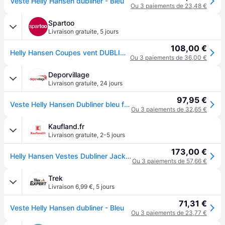
Veste Helly Hansen dubliner - Bleu
Ou 3 paiements de 23,48 €
Spartoo
Livraison gratuite
,
5 jours
108,00 €
Helly Hansen Coupes vent DUBLINER JACKET - EU XL
Ou 3 paiements de 36,00 €
Deporvillage
Livraison gratuite
,
24 jours
97,95 €
Veste Helly Hansen Dubliner bleu foncé - Veste coupe-vent - M - Blue
Ou 3 paiements de 32,65 €
Kaufland.fr
Livraison gratuite
,
2-5 jours
173,00 €
Helly Hansen Vestes Dubliner Jacket, 62643597, Pointure: 179
Ou 3 paiements de 57,66 €
Trek
Livraison 6,99 €
,
5 jours
71,31 €
Veste Helly Hansen dubliner - Bleu
Ou 3 paiements de 23,77 €