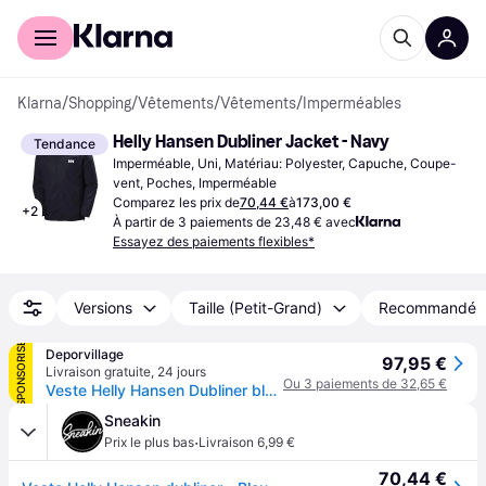
Acheter avec Klarna
Espace entreprises
Klarna
/
Shopping
/
Vêtements
/
Vêtements
/
Imperméables
Helly Hansen Dubliner Jacket - Navy
Tendance
Imperméable, Uni, Matériau: Polyester, Capuche, Coupe-
vent, Poches, Imperméable
Comparez les prix de
70,44 €
à
173,00 €
+
2
À partir de 3 paiements de 23,48 € avec
Essayez des paiements flexibles*
Versions
Taille (Petit-Grand)
Recommandé
SPONSORISÉ
Deporvillage
97,95 €
Livraison gratuite
,
24 jours
Ou 3 paiements de 32,65 €
Veste Helly Hansen Dubliner bleu foncé - Veste coupe-vent - M - Blue
Sneakin
·
Prix le plus bas
Livraison 6,99 €
70,44 €