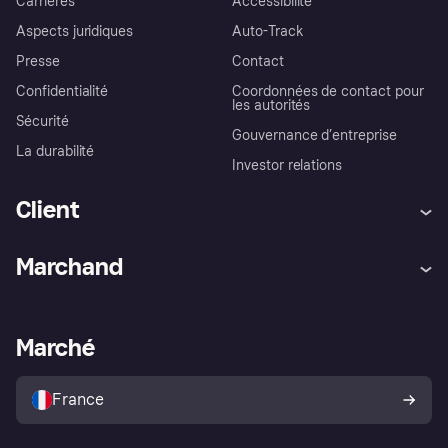
Carrières
Accessibilité
Aspects juridiques
Auto-Track
Presse
Contact
Confidentialité
Coordonnées de contact pour
les autorités
Sécurité
Gouvernance d’entreprise
La durabilité
Investor relations
Client
Aide
Réclamations
Marchand
Login
Protection contre la fraude
Support Marchand
Portail développeurs
L'appli shopping de Klarna
Paramètres de confidentialité
Portail Marchand
Statut opérationnel
Marché
Explorez les magasins
Votre droit de rétractation
Vendre avec Klarna
Plateformes et partenaires
Politique de protection de
l’acheteur Klarna
France