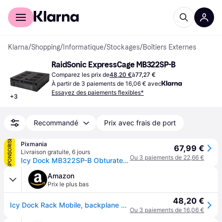
Acheter avec Klarna
Espace entreprises
Klarna
/
Shopping
/
Informatique
/
Stockages
/
Boîtiers Externes
RaidSonic ExpressCage MB322SP-B
Comparez les prix de
48,20 €
à
77,27 €
À partir de 3 paiements de 16,06 € avec
Essayez des paiements flexibles*
+
3
Recommandé
Prix avec frais de port
SPONSORISÉ
Pixmania
67,99 €
Livraison gratuite
,
6 jours
Ou 3 paiements de 22,66 €
Icy Dock MB322SP-B Obturateur de baie de lecteur Noir - Neuf
Amazon
Prix le plus bas
48,20 €
Icy Dock Rack Mobile, backplane Cage, boitier de Rack Hot Swap pour 2 HDD ou SSD SAS/SATA 2.5" + Emplacement 3.5" pour Baie de 5.25", Installation ssd sans Outils - ExpressCage MB322SP-B
Ou 3 paiements de 16,06 €