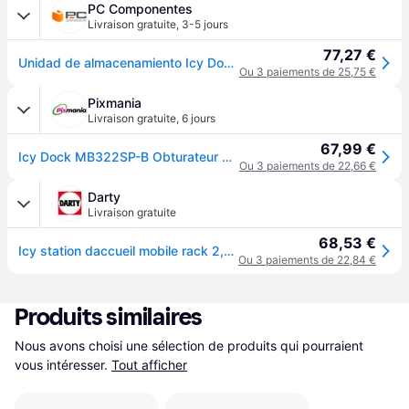
PC Componentes
Livraison gratuite
,
3-5 jours
77,27 €
Unidad de almacenamiento Icy Dock MB322SP-B Noir Métal 7,9.5 mm 6 Gbit/s
Ou 3 paiements de 25,75 €
Pixmania
Livraison gratuite
,
6 jours
67,99 €
Icy Dock MB322SP-B Obturateur de baie de lecteur Noir - Neuf
Ou 3 paiements de 22,66 €
Darty
Livraison gratuite
68,53 €
Icy station daccueil mobile rack 2,5 3,5 sata mb322sp-b
Ou 3 paiements de 22,84 €
Produits similaires
Nous avons choisi une sélection de produits qui pourraient 
vous intéresser.
Tout afficher