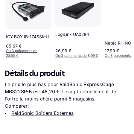
LogiLink UA0284
ICY BOX IB-174SSK-U
Natec RHINO
85,67 €
26,99 €
17,99 €
Ou 3 paiements de
28,55 €
Ou 3 paiements de 8,99 €
Ou 3 paiements d
Détails du produit
Le prix le plus bas pour 
RaidSonic ExpressCage 
MB322SP-B
 est 
48,20 €
. Il s'agit actuellement de 
l'offre la moins chère parmi 
6
 magasins.
Comparer:
RaidSonic Boîtiers Externes