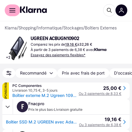
Acheter avec Klarna
Espace entreprises
Klarna
/
Shopping
/
Informatique
/
Stockages
/
Boîtiers Externes
UGREEN ‎ACBUGN10902
Comparez les prix de
19,16 €
à
32,26 €
À partir de 3 paiements de 6,38 € avec
Essayez des paiements flexibles*
+
2
Recommandé
Prix avec frais de port
D'occasio
SPONSORISÉ
PC Componentes
25,00 €
Livraison 10,75 €
,
3-5 jours
Ou 3 paiements de 8,33 €
Boîtier externe M.2 Ugreen 10902 PCI Express USB C 10 Gbit/s Gris aluminium portable
Fnacpro
F
·
Prix le plus bas
Livraison gratuite
19,16 €
Boîtier SSD M.2 UGREEN avec Adaptateur M2 Gris Anodisé pour NVME et SATA
Ou 3 paiements de 6,38 €