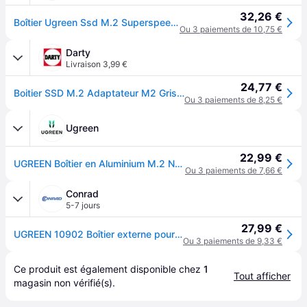
32,26 €
Boîtier Ugreen Ssd M.2 Superspeed 10 Gbit/s Gris
Ou 3 paiements de 10,75 €
Darty
Livraison 3,99 €
24,77 €
Boitier SSD M.2 Adaptateur M2 Gris Anodisé
Ou 3 paiements de 8,25 €
Ugreen
22,99 €
UGREEN Boîtier en Aluminium M.2 NVMe PCIE USB 3.2 Gen 2 10Gbps
Ou 3 paiements de 7,66 €
Conrad
5-7 jours
27,99 €
UGREEN 10902 Boîtier externe pour SSD M.2 PCIe NVMe M.2 PCIe NVMe 10 GBit/s PCI-Express 10902
Ou 3 paiements de 9,33 €
Ce produit est également disponible chez 
1
Tout afficher
magasin
 non vérifié(s).