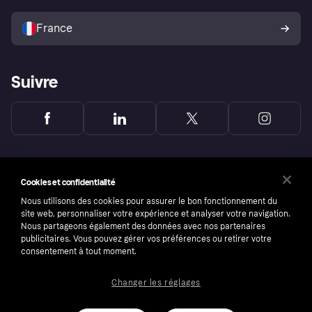
Vendre avec Klarna
Plateformes et partenaires
Politique de protection de
l’acheteur Klarna
France
Suivre
Cookies et confidentialité
Nous utilisons des cookies pour assurer le bon fonctionnement du
site web, personnaliser votre expérience et analyser votre navigation.
Nous partageons également des données avec nos partenaires
publicitaires. Vous pouvez gérer vos préférences ou retirer votre
consentement à tout moment.
Changer les réglages
Copyright © 2005-2026 Klarna Bank AB (publ). Headquarters: Stockholm, Sweden. All
rights reserved. Klarna Bank AB (publ). Sveavägen 46, 111 34 Stockholm. Organization
number: 556737-0431