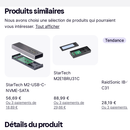
Produits similaires
Nous avons choisi une sélection de produits qui pourraient 
vous intéresser.
Tout afficher
Tendance
StarTech
M2E1BRU31C
RaidSonic IB-
StarTech M2-USB-C-
C31
NVME-SATA
56,69 €
88,99 €
28,19 €
Ou 3 paiements de
Ou 3 paiements de
18,89 €
29,66 €
Ou 3 paiements d
Détails du produit