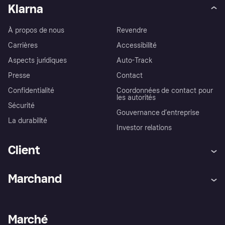
Klarna
À propos de nous
Revendre
Carrières
Accessibilité
Aspects juridiques
Auto-Track
Presse
Contact
Confidentialité
Coordonnées de contact pour
les autorités
Sécurité
Gouvernance d’entreprise
La durabilité
Investor relations
Client
Aide
Réclamations
Marchand
Login
Protection contre la fraude
Support Marchand
Portail développeurs
L'appli shopping de Klarna
Paramètres de confidentialité
Portail Marchand
Statut opérationnel
Marché
Explorez les magasins
Votre droit de rétractation