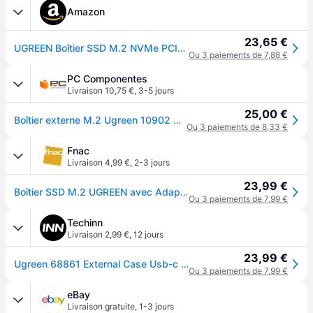
Amazon
23,65 €
UGREEN Boîtier SSD M.2 NVMe PCIE USB 3.2 Gen 2 10Gbps, M Key et MB Key Adaptateur NVME M.2 Compatible avec 2230 2242 2260 2280 SSD, sans Outils, Supporte UASP
Ou 3 paiements de 7,88 €
PC Componentes
Livraison 10,75 €
,
3-5 jours
25,00 €
Boîtier externe M.2 Ugreen 10902 PCI Express USB C 10 Gbit/s Gris aluminium portable
Ou 3 paiements de 8,33 €
Fnac
Livraison 4,99 €
,
2-3 jours
23,99 €
Boîtier SSD M.2 UGREEN avec Adaptateur M2 Gris Anodisé pour NVME et SATA
Ou 3 paiements de 7,99 €
Techinn
Livraison 2,99 €
,
12 jours
23,99 €
Ugreen 68861 External Case Usb-c Ssd Argenté
Ou 3 paiements de 7,99 €
eBay
Livraison gratuite
,
1-3 jours