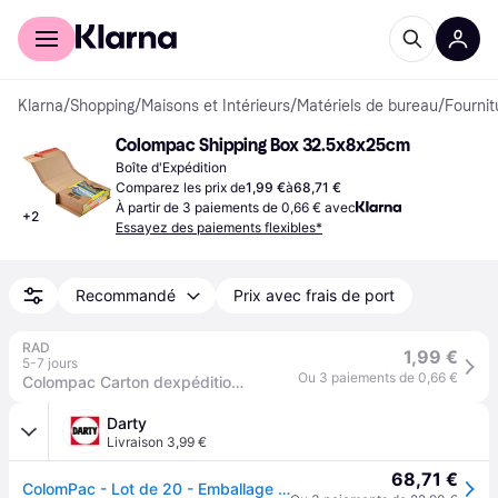
Acheter avec Klarna
Espace entreprises
Klarna
/
Shopping
/
Maisons et Intérieurs
/
Matériels de bureau
/
Fournit
Colompac Shipping Box 32.5x8x25cm
Boîte d'Expédition
Comparez les prix de
1,99 €
à
68,71 €
À partir de 3 paiements de 0,66 € avec
+
2
Essayez des paiements flexibles*
Recommandé
Prix avec frais de port
RAD
1,99 €
5-7 jours
Ou 3 paiements de 0,66 €
Colompac Carton dexpédition 1554026 carton ondulé DIN C4 marron
Darty
Livraison 3,99 €
68,71 €
ColomPac - Lot de 20 - Emballage d'expedition universel, pour formats C4