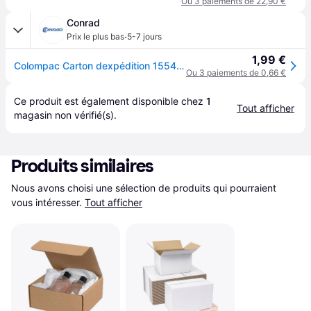
Ou 3 paiements de 22,90 €
Conrad
·
Prix le plus bas
5-7 jours
1,99 €
Colompac Carton dexpédition 1554026 carton ondulé DIN C4 marron
Ou 3 paiements de 0,66 €
Ce produit est également disponible chez 
1
Tout afficher
magasin
 non vérifié(s).
Produits similaires
Nous avons choisi une sélection de produits qui pourraient 
vous intéresser.
Tout afficher