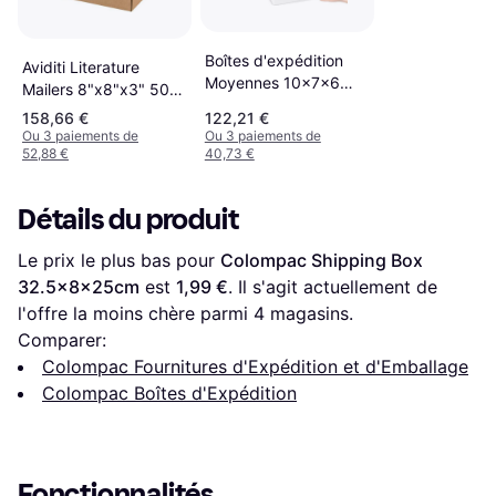
Boîtes d'expédition
Aviditi Literature
Moyennes 10x7x6
Mailers 8"x8"x3" 50-
Pouces 30 Pack
pack
158,66 €
122,21 €
Ou 3 paiements de
Ou 3 paiements de
52,88 €
40,73 €
Détails du produit
Le prix le plus bas pour 
Colompac Shipping Box 
32.5x8x25cm
 est 
1,99 €
. Il s'agit actuellement de 
l'offre la moins chère parmi 
4
 magasins.
Comparer:
Colompac Fournitures d'Expédition et d'Emballage
Colompac Boîtes d'Expédition
Fonctionnalités