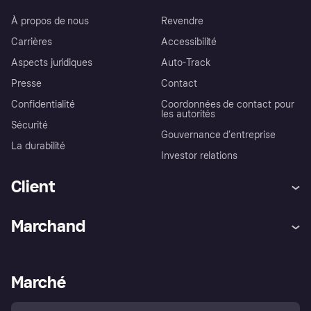
À propos de nous
Revendre
Carrières
Accessibilité
Aspects juridiques
Auto-Track
Presse
Contact
Confidentialité
Coordonnées de contact pour
les autorités
Sécurité
Gouvernance d’entreprise
La durabilité
Investor relations
Client
Aide
Réclamations
Marchand
Login
Protection contre la fraude
Support Marchand
Portail développeurs
L'appli shopping de Klarna
Paramètres de confidentialité
Portail Marchand
Statut opérationnel
Marché
Explorez les magasins
Votre droit de rétractation
Vendre avec Klarna
Plateformes et partenaires
Politique de protection de
l’acheteur Klarna