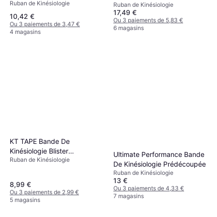
Ruban de Kinésiologie
Ruban de Kinésiologie
Extreme Beige
17,49 €
10,42 €
Ou 3 paiements de 5,83 €
Ou 3 paiements de 3,47 €
6 magasins
4 magasins
KT TAPE Bande De
Kinésiologie Blister
Ultimate Performance Bande
Ruban de Kinésiologie
Prevention 30 x 9 cm Beige
De Kinésiologie Prédécoupée
Ruban de Kinésiologie
13 €
8,99 €
Ou 3 paiements de 4,33 €
Ou 3 paiements de 2,99 €
7 magasins
5 magasins