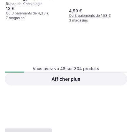
Ruban de Kinésiologie
13 €
4,59 €
Ou 3 paiements de 4,33 €
Ou 3 paiements de 1,53 €
7 magasins
3 magasins
Vous avez vu 48 sur 304 produits
Sissel Kinesiology Tape Sissel
Afficher plus
Pure2Improve 4 Rubans
Ruban de Kinésiologie
Adhésifs Jaune
Ruban de Kinésiologie
9,13 €
11,31 €
Ou 3 paiements de 3,04 €
Ou 3 paiements de 3,77 €
3 magasins
3 magasins
1
2
3
...
7