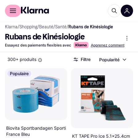
Acheter avec Klarna
Espace entreprises
Klarna
/
Shopping
/
Beauté
/
Santé
/
Rubans de Kinésiologie
Rubans de Kinésiologie
Essayez des paiements flexibles avec
Apprenez comment
300+ produits
Filtre
Popularité
Populaire
Biovita Sportbandagen Sporti
France Bleu
KT TAPE Pro Ice 5.1x25.4cm