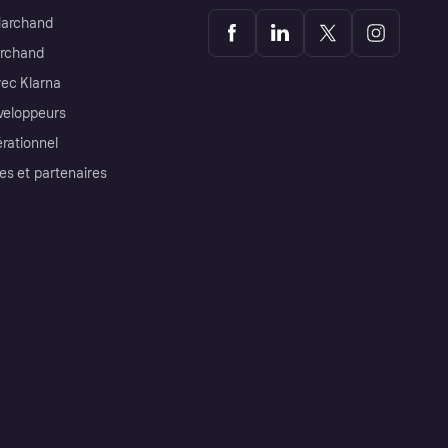
Marchand
archand
ec Klarna
éveloppeurs
érationnel
es et partenaires