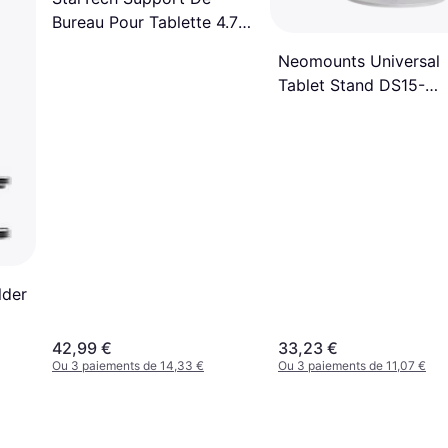
Bureau Pour Tablette 4.7""
- 12.9" Compatible iPad
Neomounts Universal
Fixation Murale
Tablet Stand DS15-
550WH1, White
lder
42,99 €
33,23 €
Ou 3 paiements de 14,33 €
Ou 3 paiements de 11,07 €