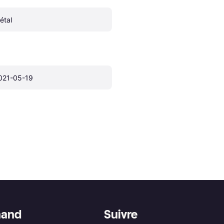
étal
021-05-19
hand
Suivre