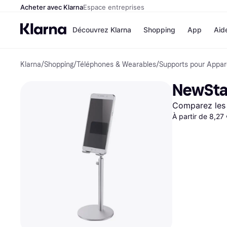
Acheter avec Klarna
Espace entreprises
Découvrez Klarna
Shopping
App
Aid
Klarna
/
Shopping
/
Téléphones & Wearables
/
Supports pour Appare
Options de paiem
Magasins
Toutes les options d
Cdiscoun
NewSta
paiement
Airbnb
Payer maintenant
Booking.
Comparez les 
Paiement en 3 fois
Temu
Paiement à 30 jours
À partir de 8,27
JD Sport
Klarna sur Apple Pa
Voir tous les