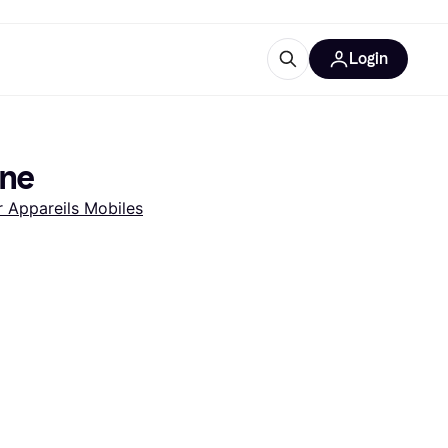
Login
lus d'informations
de bureau
u'est-ce que Klarna?
one
 Appareils Mobiles
catégories