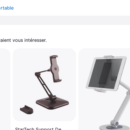
rtable
aient vous intéresser.
StarTech Support De