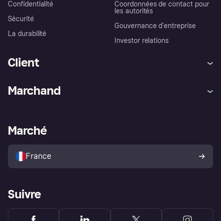
Confidentialité
Coordonnées de contact pour
les autorités
Sécurité
Gouvernance d’entreprise
La durabilité
Investor relations
Client
Aide
Réclamations
Marchand
Login
Protection contre la fraude
Support Marchand
Portail développeurs
L'appli shopping de Klarna
Paramètres de confidentialité
Portail Marchand
Statut opérationnel
Marché
Explorez les magasins
Votre droit de rétractation
Vendre avec Klarna
Plateformes et partenaires
Politique de protection de
l’acheteur Klarna
France
Suivre