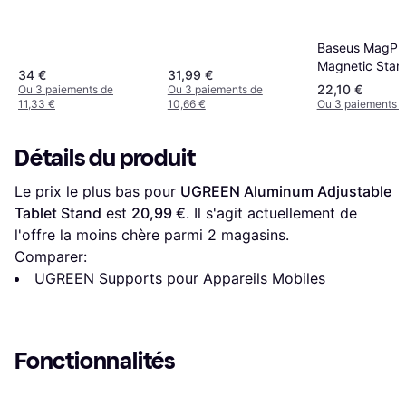
Tablet Stand Black
Smartphone, tablette
USPTLSTNDB
Baseus MagPr
Magnetic Stan
34 €
31,99 €
Holder
22,10 €
Ou 3 paiements de
Ou 3 paiements de
11,33 €
10,66 €
Ou 3 paiements d
Détails du produit
Le prix le plus bas pour 
UGREEN Aluminum Adjustable 
Tablet Stand
 est 
20,99 €
. Il s'agit actuellement de 
l'offre la moins chère parmi 
2
 magasins.
Comparer:
UGREEN Supports pour Appareils Mobiles
Fonctionnalités