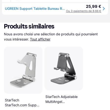
25,99 €
UGREEN Support Tablette Bureau Réglable Repose Tablette Pliable Porte - Anthracite
Ou 3 paiements de 8,66 €
Produits similaires
Nous avons choisi une sélection de produits qui pourraient 
vous intéresser.
Tout afficher
StarTech Adjustable
StarTech
MultiAngel
StarTech.com Support
Smartphone and
pour tablette pour