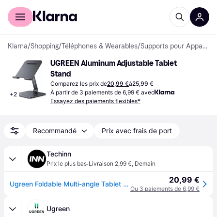
Acheter avec Klarna
Espace entreprises
Klarna
/
Shopping
/
Téléphones & Wearables
/
Supports pour Appareils Mobiles
UGREEN Aluminum Adjustable Tablet 
Stand
Comparez les prix de
20,99 €
à
25,99 €
À partir de 3 paiements de 6,99 € avec
+
2
Essayez des paiements flexibles*
Recommandé
Prix avec frais de port
Techinn
·
Prix le plus bas
Livraison 2,99 €
,
Demain
20,99 €
Ugreen Foldable Multi-angle Tablet Holder Argenté
Ou 3 paiements de 6,99 €
Ugreen