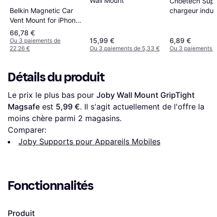
Wall Mount
Choetech Supp
Belkin Magnetic Car
chargeur induct
Vent Mount for iPhone
support de té
12/13 Models
MagSafe, rose
66,78 €
15,99 €
6,89 €
Ou 3 paiements de
22,26 €
Ou 3 paiements de 5,33 €
Ou 3 paiements d
Détails du produit
Le prix le plus bas pour 
Joby Wall Mount GripTight 
Magsafe
 est 
5,99 €
. Il s'agit actuellement de l'offre la 
moins chère parmi 
2
 magasins.
Comparer:
Joby Supports pour Appareils Mobiles
Fonctionnalités
Produit