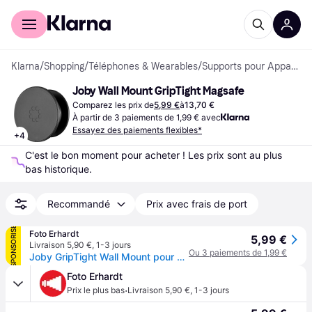
Acheter avec Klarna
Espace entreprises
Klarna
/
Shopping
/
Téléphones & Wearables
/
Supports pour Appareils Mobiles
Joby Wall Mount GripTight Magsafe
Comparez les prix de
5,99 €
à
13,70 €
À partir de 3 paiements de 1,99 € avec
Essayez des paiements flexibles*
+
4
C'est le bon moment pour acheter ! Les prix sont au plus 
bas historique.
Recommandé
Prix avec frais de port
SPONSORISÉ
Foto Erhardt
5,99 €
Livraison 5,90 €
,
1-3 jours
Ou 3 paiements de 1,99 €
Joby GripTight Wall Mount pour MagSafe
Foto Erhardt
·
Prix le plus bas
Livraison 5,90 €
,
1-3 jours