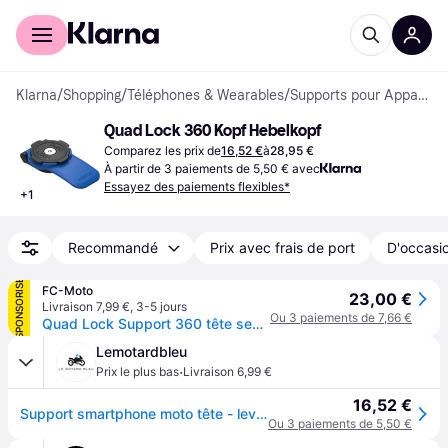
Acheter avec Klarna
Espace entreprises
Klarna
/
Shopping
/
Téléphones & Wearables
/
Supports pour Appareils Mobiles
Quad Lock 360 Kopf Hebelkopf
Comparez les prix de
16,52 €
à
28,95 €
À partir de 3 paiements de 5,50 € avec
Essayez des paiements flexibles*
+
1
Recommandé
Prix avec frais de port
D'occasio
SPONSORISÉ
FC-Moto
23,00 €
Livraison 7,99 €
,
3-5 jours
Ou 3 paiements de 7,66 €
Quad Lock Support 360 tête seule avec levier
Lemotardbleu
·
Prix le plus bas
Livraison 6,99 €
16,52 €
Support smartphone moto tête - levier Quad Lock 360 - Bleu
Ou 3 paiements de 5,50 €