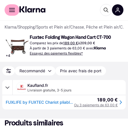
Acheter avec Klarna
Espace entreprises
Klarna
/
Shopping
/
Sports et Plein air
/
Chasse, Pêche et Plein air
/
Chariots utilitaires
Fuxtec Folding Wagon Hand Cart CT-700
Comparez les prix de
189,00 €
à
209,00 €
À partir de 3 paiements de 63,00 € avec
Essayez des paiements flexibles*
+
4
Recommandé
Prix avec frais de port
Kaufland.fr
Livraison gratuite
,
3-5 jours
189,00 €
FUXLIFE by FUXTEC Chariot pliable FX-CT700 Marron Chariot pliable pour les sorties et le quotidien Assise rembourrée Avec freins de blocage Marron
Ou 3 paiements de 63,00 €
Produits similaires