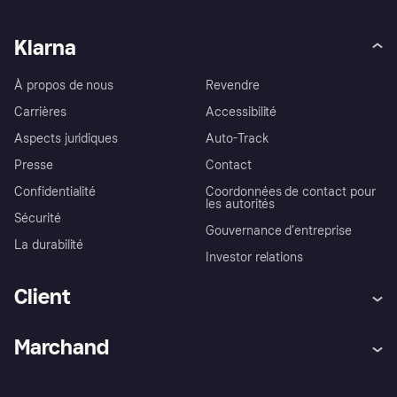
Klarna
À propos de nous
Revendre
Carrières
Accessibilité
Aspects juridiques
Auto-Track
Presse
Contact
Confidentialité
Coordonnées de contact pour
les autorités
Sécurité
Gouvernance d’entreprise
La durabilité
Investor relations
Client
Aide
Réclamations
Marchand
Login
Protection contre la fraude
Support Marchand
Portail développeurs
L'appli shopping de Klarna
Paramètres de confidentialité