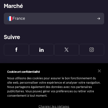
Portail Marchand
Statut opérationnel
Marché
Explorez les magasins
Votre droit de rétractation
Vendre avec Klarna
Plateformes et partenaires
Politique de protection de
l’acheteur Klarna
France
Suivre
Cookies et confidentialité
Nous utilisons des cookies pour assurer le bon fonctionnement du
site web, personnaliser votre expérience et analyser votre navigation.
Nous partageons également des données avec nos partenaires
publicitaires. Vous pouvez gérer vos préférences ou retirer votre
consentement à tout moment.
Changer les réglages