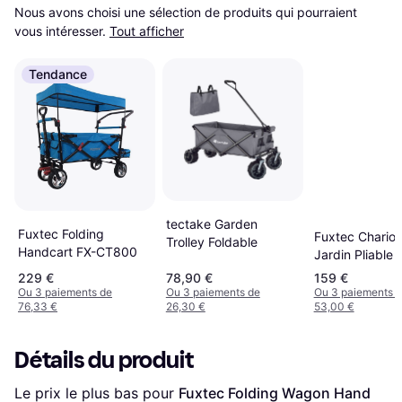
Nous avons choisi une sélection de produits qui pourraient 
vous intéresser.
Tout afficher
Tendance
tectake Garden
Fuxtec Folding
Fuxtec Chariot
Trolley Foldable
Handcart FX-CT800
Jardin Pliable 
Cruiser 75 kg
229 €
78,90 €
159 €
Ou 3 paiements de
Ou 3 paiements de
Ou 3 paiements 
76,33 €
26,30 €
53,00 €
Détails du produit
Le prix le plus bas pour 
Fuxtec Folding Wagon Hand 