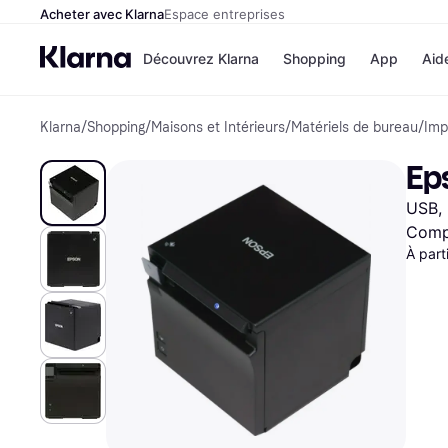
Acheter avec Klarna
Espace entreprises
Découvrez Klarna
Shopping
App
Aid
Klarna
/
Shopping
/
Maisons et Intérieurs
/
Matériels de bureau
/
Imp
Options de paiem
Magasins
Toutes les options d
Cdiscoun
Ep
paiement
Airbnb
Payer maintenant
Booking.
USB, 
Paiement en 3 fois
Temu
Paiement à 30 jours
JD Sport
Compa
Klarna sur Apple Pa
À part
Voir tous les