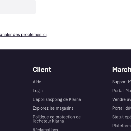
ignaler des problèmes ici
.
Client
Marc
Aide
Support 
Login
Portail M
L'appli shopping de Klarna
Vendre av
Explorez les magasins
Portail d
Politique de protection de
Statut op
l’acheteur Klarna
Plateform
Réclamations