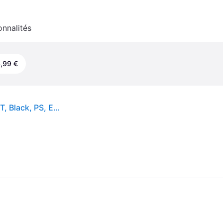
onnalités
,99 €
Epson TM-m30II (112): USB + Ethernet + NES + BT, Black, PS, EU - Neuf - Blanc