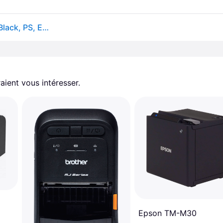
Epson TM-m30II (112): USB + Ethernet + NES + BT, Black, PS, EU - Neuf - Blanc
aient vous intéresser.
Epson TM-M30