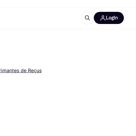
Login
lus d'informations
de bureau
u'est-ce que Klarna?
rimantes de Reçus
catégories