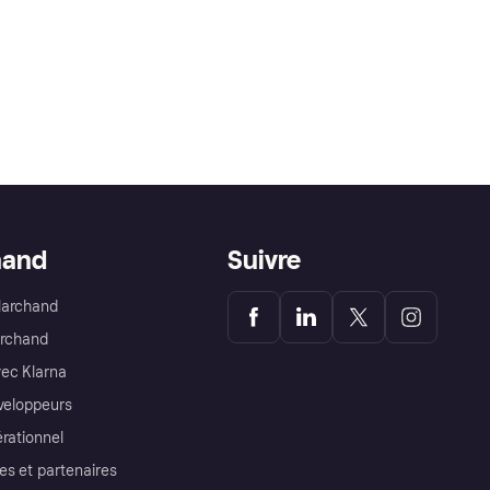
hand
Suivre
Marchand
archand
ec Klarna
éveloppeurs
érationnel
es et partenaires