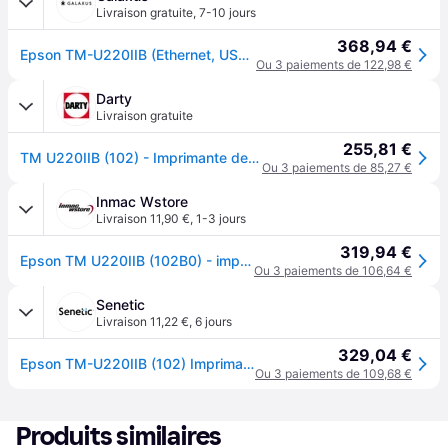
Livraison gratuite
,
7-10 jours
368,94 €
Epson TM-U220IIB (Ethernet, USB 2.0), Imprimante de caisse, Gris
Ou 3 paiements de 122,98 €
Darty
Livraison gratuite
255,81 €
TM U220IIB (102) - Imprimante de reçus - deux couleurs (monochrome) - matricielle - Rouleau (7,6 cm) - 16 cpi - 9 pin - jusqu'à 8.8 lignes/sec -
Ou 3 paiements de 85,27 €
Inmac Wstore
Livraison 11,90 €
,
1-3 jours
319,94 €
Epson TM U220IIB (102B0) - imprimante de recus - deux couleurs (monochrome) - matricielle
Ou 3 paiements de 106,64 €
Senetic
Livraison 11,22 €
,
6 jours
329,04 €
Epson TM-U220IIB (102) Imprimante de reçus POS 16 cpi 4,70 C31CL27102
Ou 3 paiements de 109,68 €
Produits similaires