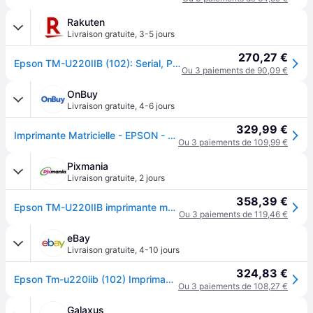
Rakuten
Livraison gratuite
,
3-5 jours
270,27 €
Epson TM-U220IIB (102): Serial, PS, NE sensor, EDG
Ou 3 paiements de 90,09 €
OnBuy
Livraison gratuite
,
4-6 jours
329,99 €
Imprimante Matricielle - EPSON - TM-U220IIB - Filaire - Noir - Thermique directe
Ou 3 paiements de 109,99 €
Pixmania
Livraison gratuite
,
2 jours
358,39 €
Epson TM-U220IIB imprimante matricielle (à points) - Neuf - Gris
Ou 3 paiements de 119,46 €
eBay
Livraison gratuite
,
4-10 jours
324,83 €
Epson Tm-u220iib (102) Imprimante Relevés Noir Blanc Monochrome
Ou 3 paiements de 108,27 €
Galaxus