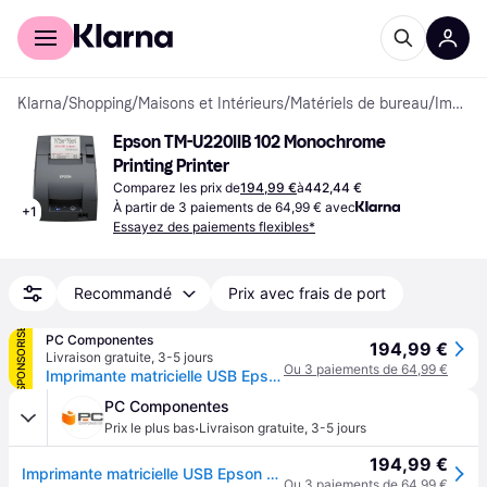
Acheter avec Klarna
Espace entreprises
Klarna
/
Shopping
/
Maisons et Intérieurs
/
Matériels de bureau
/
Imprimantes de Reçus
Epson TM-U220IIB 102 Monochrome 
Printing Printer
Comparez les prix de
194,99 €
à
442,44 €
À partir de 3 paiements de 64,99 € avec
+
1
Essayez des paiements flexibles*
Recommandé
Prix avec frais de port
SPONSORISÉ
PC Componentes
194,99 €
Livraison gratuite
,
3-5 jours
Ou 3 paiements de 64,99 €
Imprimante matricielle USB Epson TM-U220IIB avec découpeuse automatique de tickets
PC Componentes
·
Prix le plus bas
Livraison gratuite
,
3-5 jours
194,99 €
Imprimante matricielle USB Epson TM-U220IIB avec découpeuse automatique de tickets
Ou 3 paiements de 64,99 €