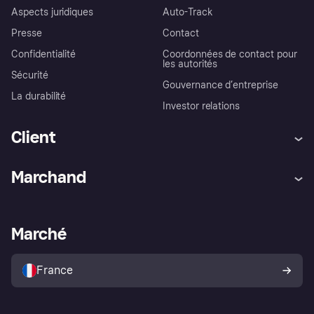
Aspects juridiques
Auto-Track
Presse
Contact
Confidentialité
Coordonnées de contact pour
les autorités
Sécurité
Gouvernance d’entreprise
La durabilité
Investor relations
Client
Aide
Réclamations
Marchand
Login
Protection contre la fraude
Support Marchand
Portail développeurs
L'appli shopping de Klarna
Paramètres de confidentialité
Portail Marchand
Statut opérationnel
Marché
Explorez les magasins
Votre droit de rétractation
Vendre avec Klarna
Plateformes et partenaires
Politique de protection de
l’acheteur Klarna
France