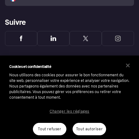
Suivre
Cookies et confidentialité
Nous utilisons des cookies pour assurer le bon fonctionnement du
site web, personnaliser votre expérience et analyser votre navigation.
Nous partageons également des données avec nos partenaires
publicitaires. Vous pouvez gérer vos préférences ou retirer votre
consentement à tout moment.
Changer les réglages
Copyright © 2005-2026 Klarna Bank AB (publ). Headquarters: Stockholm, Sweden. All
rights reserved. Klarna Bank AB (publ). Sveavägen 46, 111 34 Stockholm. Organization
number: 556737-0431
Tout refuser
Tout autoriser
Conditions
Cookies
Klarna.com