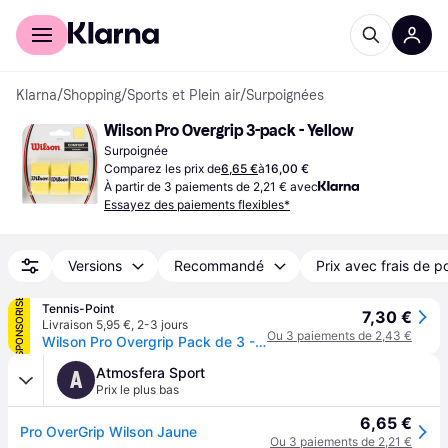
Acheter avec Klarna
Espace entreprises
Klarna
/
Shopping
/
Sports et Plein air
/
Surpoignées
Wilson Pro Overgrip 3-pack - Yellow
Surpoignée
Comparez les prix de
6,65 €
à
16,00 €
À partir de 3 paiements de 2,21 € avec
Essayez des paiements flexibles*
Versions
Recommandé
Prix avec frais de p
SPONSORISÉ
Tennis-Point
7,30 €
Livraison 5,95 €
,
2-3 jours
Ou 3 paiements de 2,43 €
Wilson Pro Overgrip Pack de 3 - jaune
Atmosfera Sport
A
Prix le plus bas
6,65 €
Pro OverGrip Wilson Jaune
Ou 3 paiements de 2,21 €