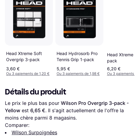
Head Xtreme Soft
Head Hydrosorb Pro
Head Xtreme S
Overgrip 3-pack
Tennis Grip 1-pack
pack
3,60 €
5,95 €
6,20 €
Ou 3 paiements de 1,20 €
Ou 3 paiements de 1,98 €
Ou 3 paiements d
Détails du produit
Le prix le plus bas pour 
Wilson Pro Overgrip 3-pack - 
Yellow
 est 
6,65 €
. Il s'agit actuellement de l'offre la 
moins chère parmi 
8
 magasins.
Comparer:
Wilson Surpoignées