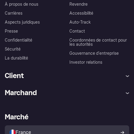
À propos de nous
Revendre
Carrières
Accessibilité
Aspects juridiques
Auto-Track
Presse
Contact
Confidentialité
Coordonnées de contact pour
les autorités
Sécurité
Gouvernance d’entreprise
La durabilité
Investor relations
Client
Aide
Réclamations
Marchand
Login
Protection contre la fraude
Support Marchand
Portail développeurs
L'appli shopping de Klarna
Paramètres de confidentialité
Portail Marchand
Statut opérationnel
Marché
Explorez les magasins
Votre droit de rétractation
Vendre avec Klarna
Plateformes et partenaires
Politique de protection de
l’acheteur Klarna
France