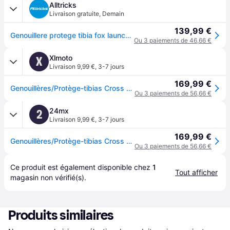
Alltricks
Livraison gratuite
,
Demain
139,99 €
Genouillere protege tibia fox launch elite noir
Ou 3 paiements de 46,66 €
Xlmoto
X
Livraison 9,99 €
,
3-7 jours
169,99 €
Genouillères/Protège-tibias Cross FOX Racing Launch Elite Noir L
Ou 3 paiements de 56,66 €
24mx
2
Livraison 9,99 €
,
3-7 jours
169,99 €
Genouillères/Protège-tibias Cross FOX Racing Launch Elite Noir L
Ou 3 paiements de 56,66 €
Ce produit est également disponible chez 
1
Tout afficher
magasin
 non vérifié(s).
Produits similaires