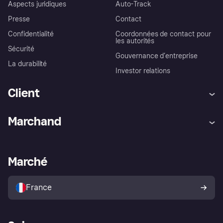
Aspects juridiques
Auto-Track
Presse
Contact
Confidentialité
Coordonnées de contact pour
les autorités
Sécurité
Gouvernance d’entreprise
La durabilité
Investor relations
Client
Aide
Réclamations
Marchand
Login
Protection contre la fraude
Support Marchand
Portail développeurs
L'appli shopping de Klarna
Paramètres de confidentialité
Portail Marchand
Statut opérationnel
Marché
Explorez les magasins
Votre droit de rétractation
Vendre avec Klarna
Plateformes et partenaires
Politique de protection de
l’acheteur Klarna
France