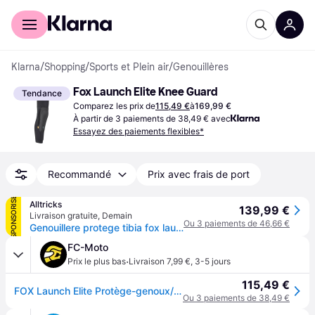
Acheter avec Klarna
Espace entreprises
Klarna
/
Shopping
/
Sports et Plein air
/
Genouillères
Fox Launch Elite Knee Guard
Tendance
Comparez les prix de
115,49 €
à
169,99 €
À partir de 3 paiements de 38,49 € avec
Essayez des paiements flexibles*
Recommandé
Prix avec frais de port
SPONSORISÉ
Alltricks
139,99 €
Livraison gratuite
,
Demain
Ou 3 paiements de 46,66 €
Genouillere protege tibia fox launch elite noir
FC-Moto
·
Prix le plus bas
Livraison 7,99 €
,
3-5 jours
115,49 €
FOX Launch Elite Protège-genoux/tibias
Ou 3 paiements de 38,49 €