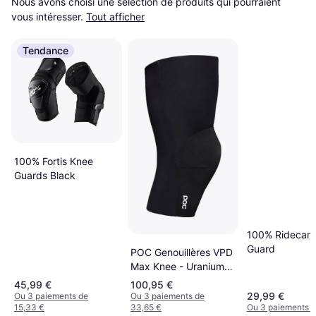
Nous avons choisi une sélection de produits qui pourraient 
vous intéresser.
Tout afficher
Tendance
100% Fortis Knee
Guards Black
100% Ridecam
Guard
POC Genouillères VPD
Max Knee - Uranium
Black
45,99 €
100,95 €
29,99 €
Ou 3 paiements de
Ou 3 paiements de
15,33 €
33,65 €
Ou 3 paiements d