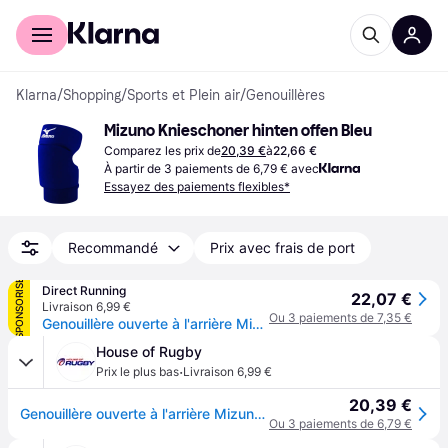
Acheter avec Klarna
Espace entreprises
Klarna
/
Shopping
/
Sports et Plein air
/
Genouillères
Mizuno Knieschoner hinten offen Bleu
Comparez les prix de
20,39 €
à
22,66 €
À partir de 3 paiements de 6,79 € avec
Essayez des paiements flexibles*
Recommandé
Prix avec frais de port
SPONSORISÉ
Direct Running
22,07 €
Livraison 6,99 €
Ou 3 paiements de 7,35 €
Genouillère ouverte à l'arrière Mizuno - Bleu
House of Rugby
·
Prix le plus bas
Livraison 6,99 €
20,39 €
Genouillère ouverte à l'arrière Mizuno - Bleu
Ou 3 paiements de 6,79 €