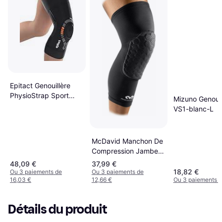
Epitact Genouillère
PhysioStrap Sport
Mizuno Genouil
Epitheliumflex01
VS1-blanc-L
McDavid Manchon De
Compression Jambe
Hex Noir
48,09 €
37,99 €
18,82 €
Ou 3 paiements de
Ou 3 paiements de
16,03 €
12,66 €
Ou 3 paiements d
Détails du produit