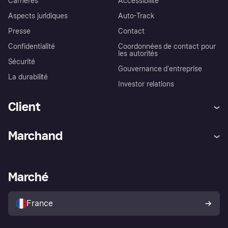
Carrières
Accessibilité
Aspects juridiques
Auto-Track
Presse
Contact
Confidentialité
Coordonnées de contact pour
les autorités
Sécurité
Gouvernance d’entreprise
La durabilité
Investor relations
Client
Aide
Réclamations
Marchand
Login
Protection contre la fraude
Support Marchand
Portail développeurs
L'appli shopping de Klarna
Paramètres de confidentialité
Portail Marchand
Statut opérationnel
Marché
Explorez les magasins
Votre droit de rétractation
Vendre avec Klarna
Plateformes et partenaires
Politique de protection de
l’acheteur Klarna
France