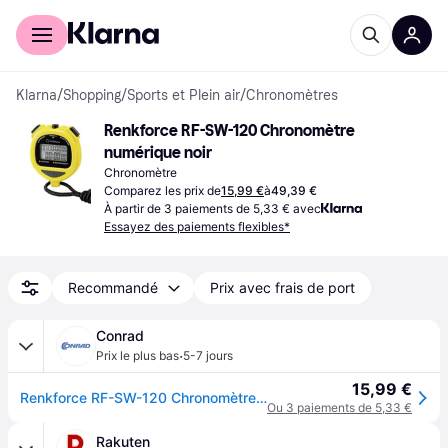
Acheter avec Klarna
Espace entreprises
Klarna
/
Shopping
/
Sports et Plein air
/
Chronomètres
Renkforce RF-SW-120 Chronomètre 
numérique noir
Chronomètre
Comparez les prix de
15,99 €
à
49,39 €
À partir de 3 paiements de 5,33 € avec
Essayez des paiements flexibles*
Recommandé
Prix avec frais de port
Conrad
·
Prix le plus bas
5-7 jours
15,99 €
Renkforce RF-SW-120 Chronomètre numérique jaune
Ou 3 paiements de 5,33 €
Rakuten