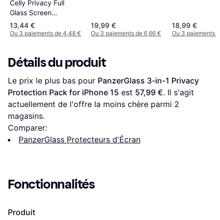
Celly Privacy Full
Protector iPhone 17
Glass Screen
Pro
Protector for iPhone
13,44 €
19,99 €
18,99 €
15
Ou 3 paiements de 4,48 €
Ou 3 paiements de 6,66 €
Ou 3 paiements d
Détails du produit
Le prix le plus bas pour 
PanzerGlass 3-in-1 Privacy 
Protection Pack for iPhone 15
 est 
57,99 €
. Il s'agit 
actuellement de l'offre la moins chère parmi 
2
magasins.
Comparer:
PanzerGlass Protecteurs d'Écran
Fonctionnalités
Produit