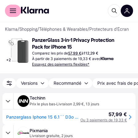
Acheter avec Klarna
Espace entreprises
Klarna
/
Shopping
/
Téléphones & Wearables
/
Protecteurs d'Écran
PanzerGlass 3-in-1 Privacy Protection 
Pack for iPhone 15
Comparez les prix de
57,99 €
à
112,29 €
À partir de 3 paiements de 19,33 € avec
+
2
Essayez des paiements flexibles*
Versions
Recommandé
Prix avec frais de p
Techinn
·
Prix le plus bas
Livraison 2,99 €
,
13 jours
57,99 €
Panzerglass Iphone 15 6.1´´ D3o Privacy Filter Clair
Ou 3 paiements de 19,33 €
Pixmania
Livraison gratuite
,
2 jours