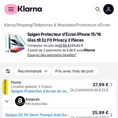
Acheter avec Klarna
Espace entreprises
Klarna
/
Shopping
/
Téléphones & Wearables
/
Protecteurs d'Écran
Spigen Protecteur d'Écran iPhone 15/16 
Glas.tR Ez Fit Privacy 2 Pièces
Comparez les prix de
25,99 €
à
35,62 €
À partir de 3 paiements de 8,66 € avec
+
2
Essayez des paiements flexibles*
Recommandé
Prix avec frais de port
SPONSORISÉ
Ploonk
27,99 €
Livraison gratuite
,
3-5 jours
Ou 3 paiements de 9,33 €
Spigen Protection d'écran en verre trempé GLAStR Privacy Applicator - lot de 2 Apple iPhone 16 / 15 - Transparent
Amazon
Prix le plus bas
25,99 €
Spigen EZ Fit Verre Trempé Anti-Espion [Lot de 2] pour iPhone 16/15
Ou 3 paiements de 8,66 €