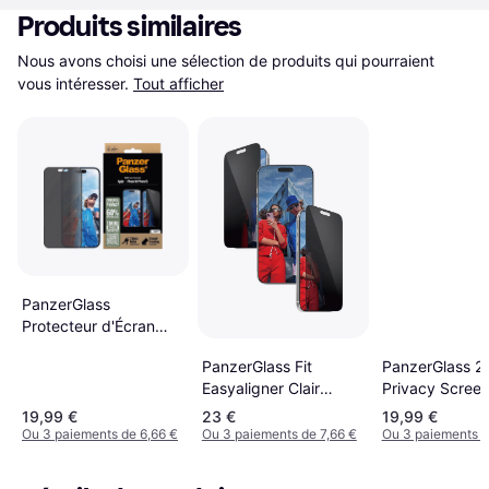
Produits similaires
Nous avons choisi une sélection de produits qui pourraient 
vous intéresser.
Tout afficher
PanzerGlass
Protecteur d'Écran
iPhone 16/15
PanzerGlass 2
PanzerGlass Fit
PanzerGlass Ultra-
Privacy Scree
Easyaligner Clair
Wide Fit Privacy
Protector iPho
iPhone 17 Pro Max
EasyAligner Bord Noir
19,99 €
23 €
19,99 €
Pro
Ou 3 paiements de 6,66 €
Ou 3 paiements de 7,66 €
Ou 3 paiements d