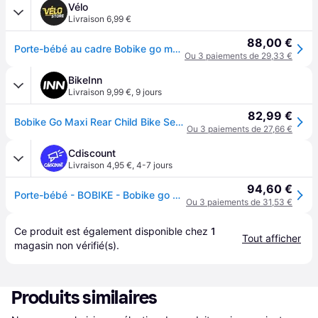
Vélo
Livraison 6,99 €
88,00 €
Porte-bébé au cadre Bobike go maxi - Gris
Ou 3 paiements de 29,33 €
BikeInn
Livraison 9,99 €
,
9 jours
82,99 €
Bobike Go Maxi Rear Child Bike Seat Beige,Noir Max 22 kg Garçon
Ou 3 paiements de 27,66 €
Cdiscount
Livraison 4,95 €
,
4-7 jours
94,60 €
Porte-bébé - BOBIKE - Bobike go maxi - Vert - Jusquà 22 kg - Protection intégrale des pieds
Ou 3 paiements de 31,53 €
Ce produit est également disponible chez 
1
Tout afficher
magasin
 non vérifié(s).
Produits similaires