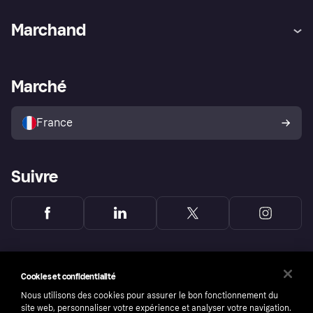
Aide
Réclamations
Marchand
Login
Protection contre la fraude
Support Marchand
Portail développeurs
L'appli shopping de Klarna
Paramètres de confidentialité
Portail Marchand
Statut opérationnel
Marché
Explorez les magasins
Votre droit de rétractation
Vendre avec Klarna
Plateformes et partenaires
Politique de protection de
l’acheteur Klarna
France
Suivre
Cookies et confidentialité
Nous utilisons des cookies pour assurer le bon fonctionnement du
site web, personnaliser votre expérience et analyser votre navigation.