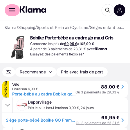
Acheter avec Klarna
Espace entreprises
Klarna
/
Shopping
/
Sports et Plein air
/
Cyclisme
/
Sièges enfant pour vélo
Bobike Porte-bébé au cadre go maxi Gris
Comparez les prix de
69,95 €
à
105,90 €
À partir de 3 paiements de 23,31 € avec
Essayez des paiements flexibles*
Recommandé
Prix avec frais de port
SPONSORISÉ
Vélo
88,00 €
Livraison 6,99 €
Ou 3 paiements de 29,33 €
Porte-bébé au cadre Bobike go maxi - Gris
Deporvillage
·
Prix le plus bas
Livraison 9,99 €
,
24 jours
69,95 €
Siège porte-bébé Bobike GO Frames vert clair - Yellow
Ou 3 paiements de 23,31 €