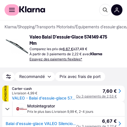
Acheter avec Klarna
Espace entreprises
Klarna
/
Shopping
/
Transports Motorisés
/
Équipements d'essuie-glace
Valeo Balai D'essuie-Glace 574149 475 
Mm
Comparez les prix de
6,67 €
à
27,49 €
À partir de 3 paiements de 2,22 € avec
Essayez des paiements flexibles*
Recommandé
Prix avec frais de port
SPONSORISÉ
Carter-cash
7,60 €
Livraison 4,99 €
Ou 3 paiements de 2,53 €
VALEO - Balai d'essuie-glace 574149 - 475 mm (Vendu à l'unité) - Réf. 149574149
Motointegrator
·
Prix le plus bas
Livraison 9,99 €
,
2-4 jours
6,67 €
Balai d'essuie-glace VALEO Silencio VM24, 475mm, Avant, 1 Pièce
Ou 3 paiements de 2,22 €