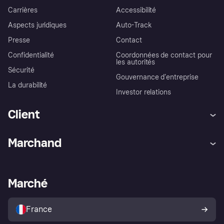
Carrières
Accessibilité
Aspects juridiques
Auto-Track
Presse
Contact
Confidentialité
Coordonnées de contact pour
les autorités
Sécurité
Gouvernance d’entreprise
La durabilité
Investor relations
Client
Aide
Réclamations
Marchand
Login
Protection contre la fraude
Support Marchand
Portail développeurs
L'appli shopping de Klarna
Paramètres de confidentialité
Portail Marchand
Statut opérationnel
Marché
Explorez les magasins
Votre droit de rétractation
Vendre avec Klarna
Plateformes et partenaires
Politique de protection de
l’acheteur Klarna
France