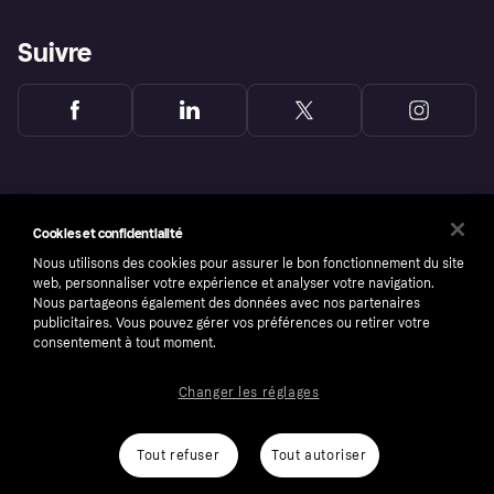
Suivre
Cookies et confidentialité
Nous utilisons des cookies pour assurer le bon fonctionnement du site
web, personnaliser votre expérience et analyser votre navigation.
Nous partageons également des données avec nos partenaires
publicitaires. Vous pouvez gérer vos préférences ou retirer votre
consentement à tout moment.
Changer les réglages
Copyright © 2005-2026 Klarna Bank AB (publ). Headquarters: Stockholm, Sweden. All
rights reserved. Klarna Bank AB (publ). Sveavägen 46, 111 34 Stockholm. Organization
number: 556737-0431
Conditions
Cookies
Klarna.com
Tout refuser
Tout autoriser