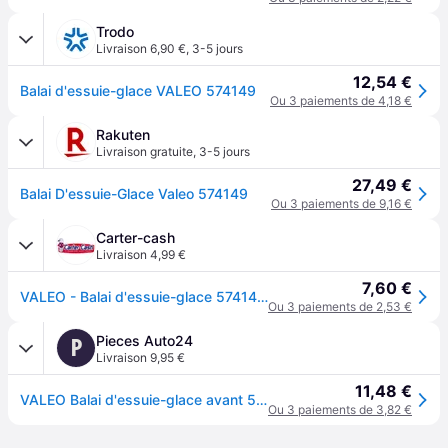
Trodo
Livraison 6,90 €
,
3-5 jours
12,54 €
Balai d'essuie-glace VALEO 574149
Ou 3 paiements de 4,18 €
Rakuten
Livraison gratuite
,
3-5 jours
27,49 €
Balai D'essuie-Glace Valeo 574149
Ou 3 paiements de 9,16 €
Carter-cash
Livraison 4,99 €
7,60 €
VALEO - Balai d'essuie-glace 574149 - 475 mm (Vendu à l'unité) - Réf. 149574149
Ou 3 paiements de 2,53 €
Pieces Auto24
P
Livraison 9,95 €
11,48 €
VALEO Balai d'essuie-glace avant 574149 Essuie-glace,Balai essuie-glace VW,OPEL,FORD,GOLF III (1H1),Golf III Cabrio (1E7),Golf IV Cabrio (1E)
Ou 3 paiements de 3,82 €