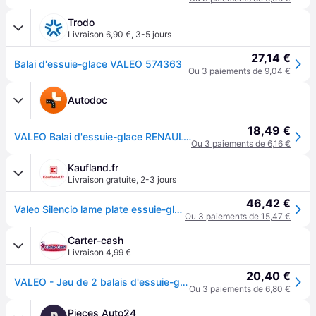
Trodo
Livraison 6,90 €
,
3-5 jours
27,14 €
Balai d'essuie-glace VALEO 574363
Ou 3 paiements de 9,04 €
Autodoc
18,49 €
VALEO Balai d'essuie-glace RENAULT,PEUGEOT,CITROËN 574363 1609068880,1609069080,288902488R 288905214R,1642332780,6423J2,6423K0,1613158380,288905755R
Ou 3 paiements de 6,16 €
Kaufland.fr
Livraison gratuite
,
2-3 jours
46,42 €
Valeo Silencio lame plate essuie-glace VF322 600 + 400 mm 2 pièces
Ou 3 paiements de 15,47 €
Carter-cash
Livraison 4,99 €
20,40 €
VALEO - Jeu de 2 balais d'essuie-glace 574363 - 600+400 mm - Réf. 574363
Ou 3 paiements de 6,80 €
Pieces Auto24