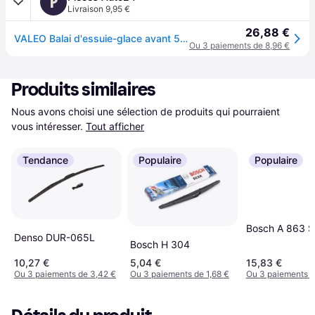
P
Livraison 9,95 €
26,88 €
VALEO Balai d'essuie-glace avant 574363 Essuie-glace,Balai essuie-glace RENAULT,PEUGEOT,CITROËN,Clio III Schrägheck (BR0/1, CR0/1)
Ou 3 paiements de 8,96 €
Produits similaires
Nous avons choisi une sélection de produits qui pourraient 
vous intéresser.
Tout afficher
Tendance
Populaire
Populaire
Bosch A 863 S
Denso DUR-065L
Bosch H 304
10,27 €
5,04 €
15,83 €
Ou 3 paiements de 3,42 €
Ou 3 paiements de 1,68 €
Ou 3 paiements d