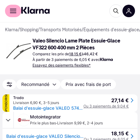
Acheter avec Klarna
Espace entreprises
Klarna
/
Shopping
/
Transports Motorisés
/
Équipements d'essuie-glace
Valeo Silencio Lame Plate Essuie-Glace 
VF322 600 400 mm 2 Pièces
Comparez les prix de
18,15 €
à
46,42 €
À partir de 3 paiements de 6,05 € avec
Essayez des paiements flexibles*
Recommandé
Prix avec frais de port
SPONSORISÉ
Trodo
27,14 €
Livraison 6,90 €
,
3-5 jours
Ou 3 paiements de 9,04 €
Balai d'essuie-glace VALEO 574363
Motointegrator
·
Prix le plus bas
Livraison 9,99 €
,
2-4 jours
18,15 €
Balai d'essuie-glace VALEO Silencio Xtrm VF322, 600/400mm, Avant, 2 Pièce
Ou 3 paiements de 6,05 €