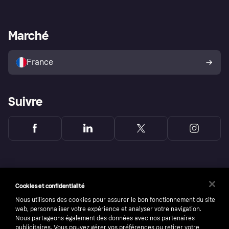
Login
Protection contre la fraude
Support Marchand
Portail développeurs
L'appli shopping de Klarna
Paramètres de confidentialité
Portail Marchand
Statut opérationnel
Marché
Explorez les magasins
Votre droit de rétractation
Vendre avec Klarna
Plateformes et partenaires
Politique de protection de
l’acheteur Klarna
France
Suivre
Cookies et confidentialité
Nous utilisons des cookies pour assurer le bon fonctionnement du site
web, personnaliser votre expérience et analyser votre navigation.
Nous partageons également des données avec nos partenaires
publicitaires. Vous pouvez gérer vos préférences ou retirer votre