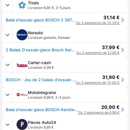
Trodo
Livraison 6,90 €
,
3-5 jours
31,14 €
Balai d'essuie-glace BOSCH 3 397 014 156
Ou 3 paiements de 10,38 €
Norauto
Livraison gratuite
,
Demain
37,99 €
2 Balais D'essuie-glace Bosch Aerotwin A156s
Ou 3 paiements de 12,66 €
Carter-cash
Livraison 4,99 €
31,90 €
BOSCH - Jeu de 2 balais d'essuie-glace 3 397 014 156 - 650+400 mm - Réf. 3397014156
Ou 3 paiements de 10,63 €
Motointegrator
Livraison 9,99 €
,
2-4 jours
20,90 €
Balai d'essuie-glace BOSCH Aerotwin A156S, 650/400mm, Avant, 2 Pièce
Ou 3 paiements de 6,96 €
Pieces Auto24
P
Livraison 9,95 €