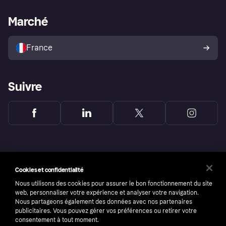
Support Marchand
Portail développeurs
L'appli shopping de Klarna
Paramètres de confidentialité
Portail Marchand
Statut opérationnel
Marché
Explorez les magasins
Votre droit de rétractation
Vendre avec Klarna
Plateformes et partenaires
Politique de protection de
l’acheteur Klarna
France
Suivre
Cookies et confidentialité
Nous utilisons des cookies pour assurer le bon fonctionnement du site
web, personnaliser votre expérience et analyser votre navigation.
Nous partageons également des données avec nos partenaires
publicitaires. Vous pouvez gérer vos préférences ou retirer votre
consentement à tout moment.