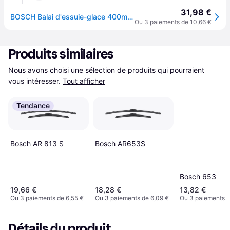
31,98 €
BOSCH Balai d'essuie-glace 400mm 3 397 014 156 Essuie-glace,Balai essuie-glace TOYOTA,SUBARU,LEXUS,C-HR (AX10),PRIUS (_W5_),XV (GT),Forester V (SK)
Ou 3 paiements de 10,66 €
Produits similaires
Nous avons choisi une sélection de produits qui pourraient 
vous intéresser.
Tout afficher
Tendance
Bosch AR653S
Bosch AR 813 S
Bosch 653
19,66 €
18,28 €
13,82 €
Ou 3 paiements de 6,55 €
Ou 3 paiements de 6,09 €
Ou 3 paiements d
Détails du produit