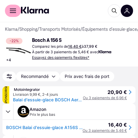
Acheter avec Klarna
Espace entreprises
Klarna
/
Shopping
/
Transports Motorisés
/
Équipements d'essuie-glace
Bosch A 156 S
-22%
Comparez les prix de
16,40 €
à
37,99 €
À partir de 3 paiements de 5,46 € avec
Essayez des paiements flexibles*
+
4
Recommandé
Prix avec frais de port
SPONSORISÉ
 Motointegrator
20,90 €
Livraison 9,99 €
,
2-4 jours
Ou 3 paiements de 6,96 €
Balai d'essuie-glace BOSCH Aerotwin A156S, 650/400mm, Avant, 2 Pièce
Amazon
Prix le plus bas
16,40 €
BOSCH Balai d'essuie-glace A156S 3397014156
Ou 3 paiements de 5,46 €