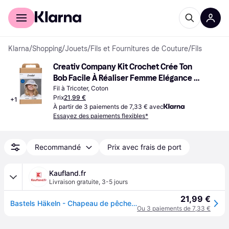
Acheter avec Klarna
Espace entreprises
Klarna
/
Shopping
/
Jouets
/
Fils et Fournitures de Couture
/
Fils
Creativ Company Kit Crochet Crée Ton 
Bob Facile À Réaliser Femme Elégance 
Chic
Fil à Tricoter, Coton
Prix
21,99 €
+
1
À partir de 3 paiements de 7,33 € avec
Essayez des paiements flexibles*
Recommandé
Prix avec frais de port
Kaufland.fr
Livraison gratuite
,
3-5 jours
21,99 €
Bastels Häkeln - Chapeau de pêcheur, kit de crochet DIY avec instructions
Ou 3 paiements de 7,33 €