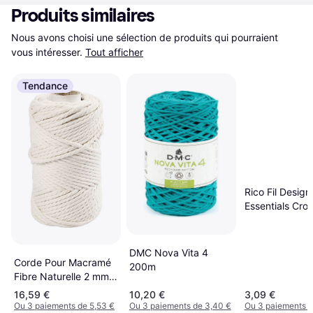
Produits similaires
Nous avons choisi une sélection de produits qui pourraient 
vous intéresser.
Tout afficher
Tendance
Rico Fil Design
Essentials Cro
gr
DMC Nova Vita 4
Corde Pour Macramé
200m
Fibre Naturelle 2 mm x
198 m
16,59 €
10,20 €
3,09 €
Ou 3 paiements de 5,53 €
Ou 3 paiements de 3,40 €
Ou 3 paiements d