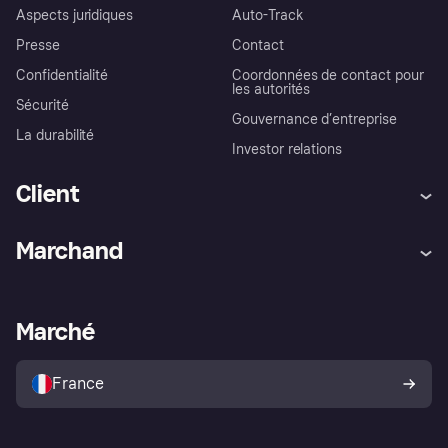
Aspects juridiques
Auto-Track
Presse
Contact
Confidentialité
Coordonnées de contact pour
les autorités
Sécurité
Gouvernance d’entreprise
La durabilité
Investor relations
Client
Aide
Réclamations
Marchand
Login
Protection contre la fraude
Support Marchand
Portail développeurs
L'appli shopping de Klarna
Paramètres de confidentialité
Portail Marchand
Statut opérationnel
Marché
Explorez les magasins
Votre droit de rétractation
Vendre avec Klarna
Plateformes et partenaires
Politique de protection de
l’acheteur Klarna
France