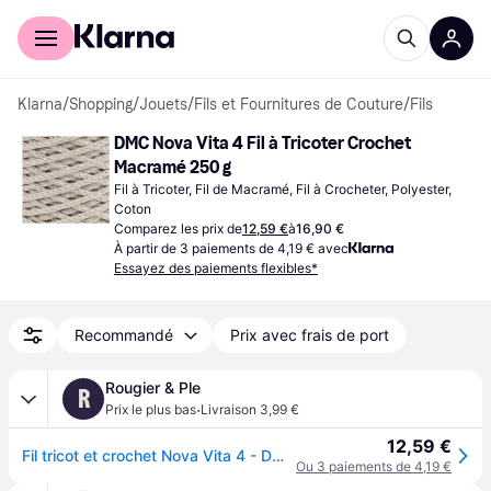
Acheter avec Klarna
Espace entreprises
Klarna
/
Shopping
/
Jouets
/
Fils et Fournitures de Couture
/
Fils
DMC Nova Vita 4 Fil à Tricoter Crochet 
Macramé 250 g
Fil à Tricoter, Fil de Macramé, Fil à Crocheter, Polyester, 
Coton
Comparez les prix de
12,59 €
à
16,90 €
À partir de 3 paiements de 4,19 € avec
Essayez des paiements flexibles*
Recommandé
Prix avec frais de port
Rougier & Ple
R
·
Prix le plus bas
Livraison 3,99 €
12,59 €
Fil tricot et crochet Nova Vita 4 - DMC 131 Gris
Ou 3 paiements de 4,19 €