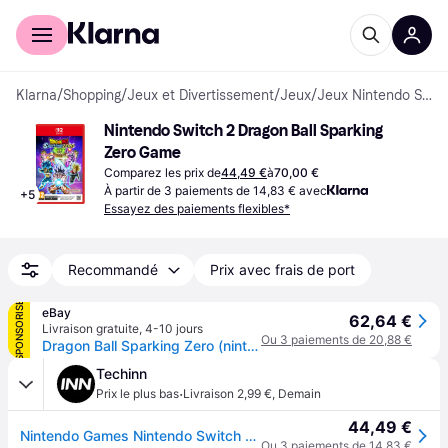
Acheter avec Klarna
Espace entreprises
Klarna
/
Shopping
/
Jeux et Divertissement
/
Jeux
/
Jeux Nintendo Switch 2
Nintendo Switch 2 Dragon Ball Sparking 
Zero Game
Comparez les prix de
44,49 €
à
70,00 €
À partir de 3 paiements de 14,83 € avec
+
5
Essayez des paiements flexibles*
Recommandé
Prix avec frais de port
SPONSORISÉ
eBay
62,64 €
Livraison gratuite
,
4-10 jours
Ou 3 paiements de 20,88 €
Dragon Ball Sparking Zero (nintendo Switch 2) Switch-2 Stan (nintendo Switch 2)
Techinn
·
Prix le plus bas
Livraison 2,99 €
,
Demain
44,49 €
Nintendo Games Nintendo Switch 2 Dragon Ball: Sparking! Zero Multicolore PAL
Ou 3 paiements de 14,83 €