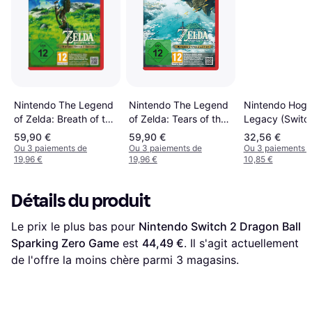
Nintendo The Legend
Nintendo Hogw
Nintendo The Legend
of Zelda: Breath of the
Legacy (Switch
of Zelda: Tears of the
Wild Edition (Switch 2)
Kingdom Edition
59,90 €
59,90 €
32,56 €
(Switch 2)
Ou 3 paiements de
Ou 3 paiements de
Ou 3 paiements 
19,96 €
19,96 €
10,85 €
Détails du produit
Le prix le plus bas pour 
Nintendo Switch 2 Dragon Ball 
Sparking Zero Game
 est 
44,49 €
. Il s'agit actuellement 
de l'offre la moins chère parmi 
3
 magasins.