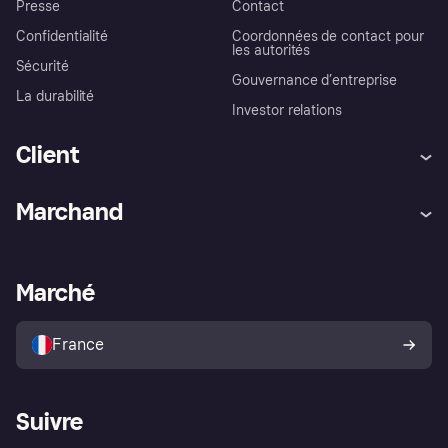
Presse
Contact
Confidentialité
Coordonnées de contact pour
les autorités
Sécurité
Gouvernance d’entreprise
La durabilité
Investor relations
Client
Aide
Réclamations
Marchand
Login
Protection contre la fraude
Support Marchand
Portail développeurs
L'appli shopping de Klarna
Paramètres de confidentialité
Portail Marchand
Statut opérationnel
Marché
Explorez les magasins
Votre droit de rétractation
Vendre avec Klarna
Plateformes et partenaires
Politique de protection de
l’acheteur Klarna
France
Suivre