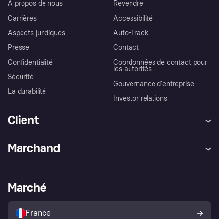
À propos de nous
Revendre
Carrières
Accessibilité
Aspects juridiques
Auto-Track
Presse
Contact
Confidentialité
Coordonnées de contact pour
les autorités
Sécurité
Gouvernance d’entreprise
La durabilité
Investor relations
Client
Aide
Réclamations
Marchand
Login
Protection contre la fraude
Support Marchand
Portail développeurs
L'appli shopping de Klarna
Paramètres de confidentialité
Portail Marchand
Statut opérationnel
Marché
Explorez les magasins
Votre droit de rétractation
Vendre avec Klarna
Plateformes et partenaires
Politique de protection de
l’acheteur Klarna
France