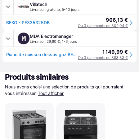
Villatech
Livraison gratuite
,
5-10 jours
906,13 €
BEKO - PF335325DB
Ou 3 paiements de 302,04 €
MDA Electromenager
M
Livraison 29,90 €
,
1-6 jours
1 149,99 €
Piano de cuisson dessus gaz BEKO PF335325DB
Ou 3 paiements de 383,33 €
Produits similaires
Nous avons choisi une sélection de produits qui pourraient 
vous intéresser.
Tout afficher