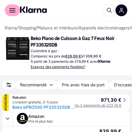
Acheter avec Klarna
Espace entreprises
Klarna
/
Shopping
/
Maisons et Intérieurs
/
Appareils électroménagers
/
Beko Piano de Cuisson à Gaz 7 Feux Noir 
PF335325DB
Cuisinière à gaz :
Comparez les prix de
839,99 €
à
1 309,90 €
À partir de 3 paiements de 279,99 € avec
Essayez des paiements flexibles*
Recommandé
Prix avec frais de port
D'occasio
SPONSORISÉ
Rakuten
971,30 €
Livraison gratuite
,
3-5 jours
Ou 3 paiements de 323,76 €
Beko bPRO500 PF335325DB Cuisinière Noir
Amazon
Prix le plus bas
839,99 €