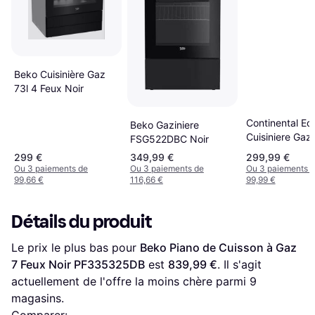
Beko Cuisinière Gaz
73l 4 Feux Noir
Continental Ed
Beko Gaziniere
Cuisiniere Gaz
FSG522DBC Noir
CECG60FCB1
299 €
349,99 €
299,99 €
Ou 3 paiements de
Ou 3 paiements de
Ou 3 paiements 
99,66 €
116,66 €
99,99 €
Détails du produit
Le prix le plus bas pour 
Beko Piano de Cuisson à Gaz 
7 Feux Noir PF335325DB
 est 
839,99 €
. Il s'agit 
actuellement de l'offre la moins chère parmi 
9
magasins.
Comparer: