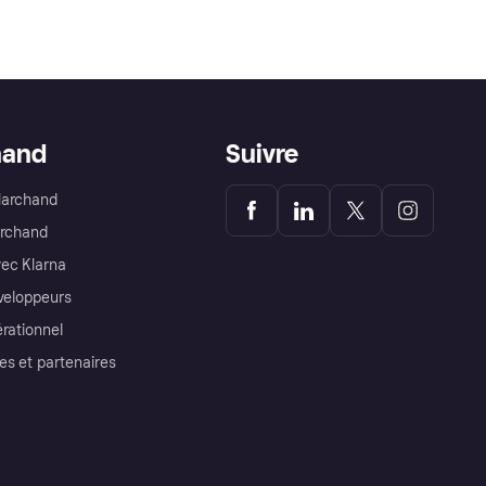
hand
Suivre
Marchand
archand
ec Klarna
éveloppeurs
érationnel
es et partenaires