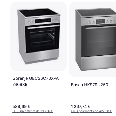
Gorenje GECS6C70XPA
740939
Bosch HKS79U250
589,69 €
1 267,74 €
Ou 3 paiements de 196,56 €
Ou 3 paiements de 422,58 €