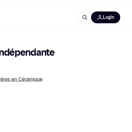
Login
Plus d'informations
de bureau
e
Qu'est-ce que Klarna?
 Indépendante 
ières en Céramique
catégories