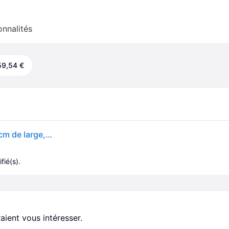
onnalités
59,54 €
Bosch HKR39C250 Série 4 Cuisinière électrique 60 cm de large, EcoClean Direct, 3D air chaud cuisson à 3 niveaux, contrôle de l'écran LED, zone de cuisson extensible pour grande batterie de cuisine
fié(s).
aient vous intéresser.