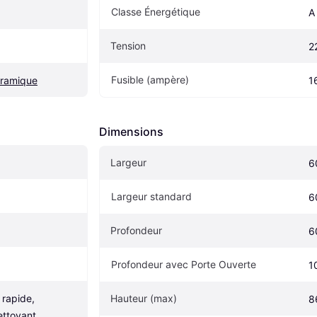
Classe Énergétique
A
Tension
2
Fusible (ampère)
éramique
1
Dimensions
Largeur
6
Largeur standard
6
Profondeur
6
Profondeur avec Porte Ouverte
1
rapide, 
Hauteur (max)
8
ttoyant, 