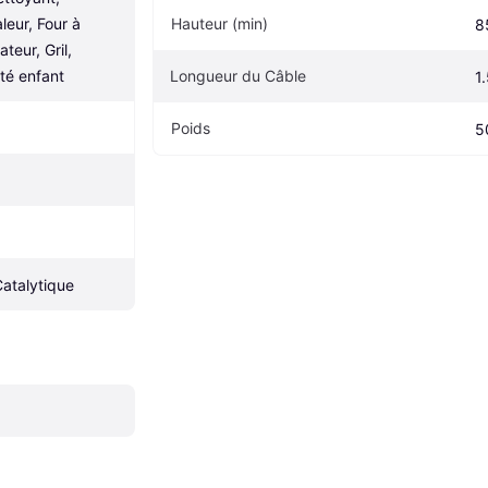
eur, Four à 
Hauteur (min)
8
teur, Gril, 
té enfant
Longueur du Câble
1
Poids
5
atalytique