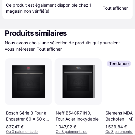
Ce produit est également disponible chez 
1
Tout afficher
magasin
 non vérifié(s).
Produits similaires
Nous avons choisi une sélection de produits qui pourraient 
vous intéresser.
Tout afficher
Tendance
Siemens MDA 
Bosch Série 8 Four à
Neff B54CR71N0,
Backofen HM
Encastrer 60 x 60 cm
Four Acier Inoxydable
Noir
Noir
837,47 €
1 047,92 €
1 539,84 €
Ou 3 paiements de
Ou 3 paiements de
Ou 3 paiements 