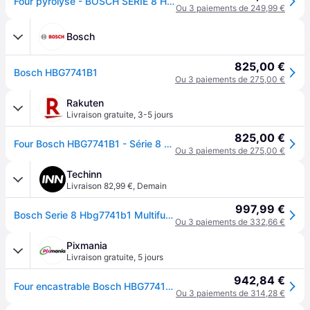
Four pyrolyse - BOSCH SERIE 8 HBG7741B1 - 71L - Home Connect - CookAssist - Air Fry - Classe énergie A+ - Noir
Ou 3 paiements de 249,99 €
Bosch
825,00 €
Bosch HBG7741B1
Ou 3 paiements de 275,00 €
Rakuten
Livraison gratuite
,
3-5 jours
825,00 €
Four Bosch HBG7741B1 - Série 8 - Encastrable - Électrique - 71 L - 3600 W - Électrique - Noir
Ou 3 paiements de 275,00 €
Techinn
Livraison 82,99 €
,
Demain
997,99 €
Bosch Serie 8 Hbg7741b1 Multifunction Oven 71l Noir 60 cm
Ou 3 paiements de 332,66 €
Pixmania
Livraison gratuite
,
5 jours
942,84 €
Four encastrable Bosch HBG7741B1 71 L Pyrolyse Écran digital central Poignée inox Noir - Neuf - Transparent
Ou 3 paiements de 314,28 €