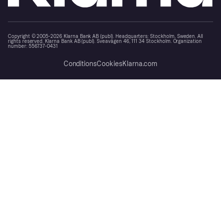
Copyright © 2005-2026 Klarna Bank AB (publ). Headquarters: Stockholm, Sweden. All
rights reserved. Klarna Bank AB (publ). Sveavägen 46, 111 34 Stockholm. Organization
number: 556737-0431
Conditions
Cookies
Klarna.com