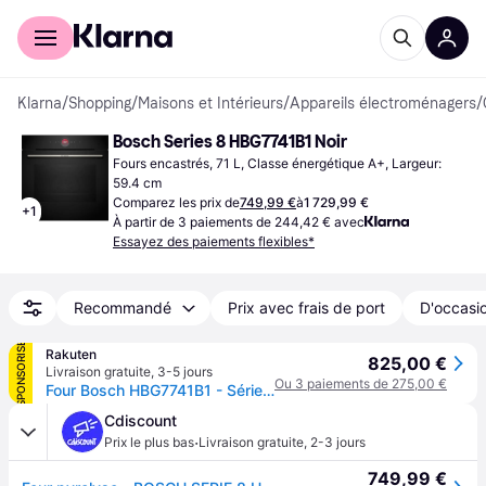
Acheter avec Klarna
Espace entreprises
Klarna
/
Shopping
/
Maisons et Intérieurs
/
Appareils électroménagers
/
Bosch Series 8 HBG7741B1 Noir
Fours encastrés, 71 L, Classe énergétique A+, Largeur: 
59.4 cm
Comparez les prix de
749,99 €
à
1 729,99 €
+
1
À partir de 3 paiements de 244,42 € avec
Essayez des paiements flexibles*
Recommandé
Prix avec frais de port
D'occasio
SPONSORISÉ
Rakuten
825,00 €
Livraison gratuite
,
3-5 jours
Ou 3 paiements de 275,00 €
Four Bosch HBG7741B1 - Série 8 - Encastrable - Électrique - 71 L - 3600 W - Électrique - Noir
Cdiscount
·
Prix le plus bas
Livraison gratuite
,
2-3 jours
749,99 €