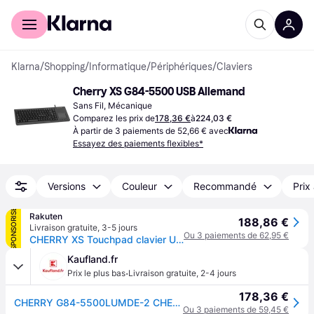
Acheter avec Klarna
Espace entreprises
Klarna
/
Shopping
/
Informatique
/
Périphériques
/
Claviers
Cherry XS G84-5500 USB Allemand
Sans Fil, Mécanique
Comparez les prix de
178,36 €
à
224,03 €
À partir de 3 paiements de 52,66 € avec
Essayez des paiements flexibles*
Versions
Couleur
Recommandé
Prix
SPONSORISÉ
Rakuten
188,86 €
Livraison gratuite
,
3-5 jours
Ou 3 paiements de 62,95 €
CHERRY XS Touchpad clavier Universel USB QWERTZ Allemand Noir
Kaufland.fr
·
Prix le plus bas
Livraison gratuite
,
2-4 jours
178,36 €
CHERRY G84-5500LUMDE-2 CHERRY G84-5500 Clavier filaire noir
Ou 3 paiements de 59,45 €