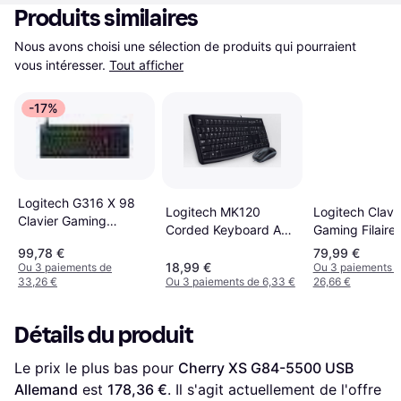
Produits similaires
Nous avons choisi une sélection de produits qui pourraient 
vous intéresser.
Tout afficher
-17%
Logitech G316 X 98
Logitech MK120
Logitech Clavi
Clavier Gaming
Corded Keyboard And
Gaming Filaire
Mécanique Noir
Mouse Combo
G G413 SE
99,78 €
79,99 €
18,99 €
Ou 3 paiements de
Ou 3 paiements 
33,26 €
Ou 3 paiements de 6,33 €
26,66 €
Détails du produit
Le prix le plus bas pour 
Cherry XS G84-5500 USB 
Allemand
 est 
178,36 €
. Il s'agit actuellement de l'offre 