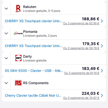
Rakuten
Livraison gratuite
,
3-5 jours
188,86 €
CHERRY XS Touchpad clavier Universel USB QWERTZ Allemand Noir
Ou 3 paiements de 62,95 €
Pixmania
Livraison gratuite
,
2 jours
179,35 €
CHERRY XS Touchpad clavier Universel USB QWERTZ Allemand Noir - Neuf
Ou 3 paiements de 59,78 €
Darty
Livraison gratuite
183,49 €
XS G84-5500 - Clavier - USB - Allemand - noir
Ou 3 paiements de 61,16 €
RS Components
224,03 €
Cherry Clavier tactile Câblé Noir USB Compact, Qwerty
Ou 3 paiements de 74,67 €