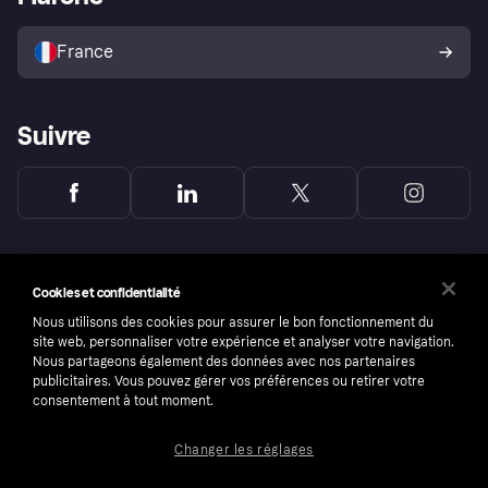
Vendre avec Klarna
Plateformes et partenaires
Politique de protection de
l’acheteur Klarna
France
Suivre
Cookies et confidentialité
Nous utilisons des cookies pour assurer le bon fonctionnement du
site web, personnaliser votre expérience et analyser votre navigation.
Nous partageons également des données avec nos partenaires
publicitaires. Vous pouvez gérer vos préférences ou retirer votre
consentement à tout moment.
Changer les réglages
Copyright © 2005-2026 Klarna Bank AB (publ). Headquarters: Stockholm, Sweden. All
rights reserved. Klarna Bank AB (publ). Sveavägen 46, 111 34 Stockholm. Organization