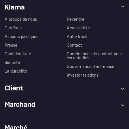
Klarna
À propos de nous
Revendre
Carrières
Accessibilité
Aspects juridiques
Auto-Track
Presse
Contact
Confidentialité
Coordonnées de contact pour
les autorités
Sécurité
Gouvernance d’entreprise
La durabilité
Investor relations
Client
Aide
Réclamations
Marchand
Login
Protection contre la fraude
Support Marchand
Portail développeurs
L'appli shopping de Klarna
Paramètres de confidentialité
Portail Marchand
Statut opérationnel
Marché
Explorez les magasins
Votre droit de rétractation