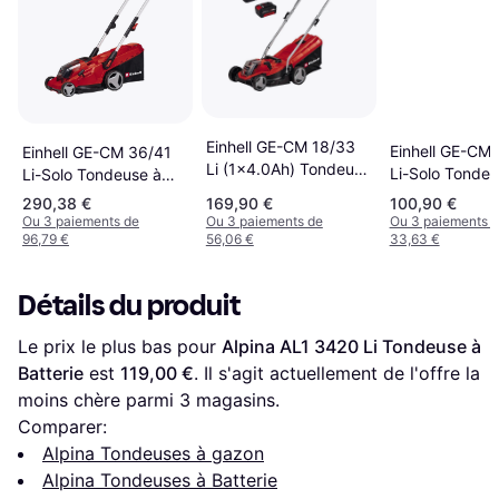
Einhell GE-CM 18/33
Einhell GE-CM 
Einhell GE-CM 36/41
Li (1x4.0Ah) Tondeuse
Li-Solo Tondeu
Li-Solo Tondeuse à
à Batterie
Batterie
Batterie
290,38 €
169,90 €
100,90 €
Ou 3 paiements de
Ou 3 paiements de
Ou 3 paiements 
96,79 €
56,06 €
33,63 €
Détails du produit
Le prix le plus bas pour 
Alpina AL1 3420 Li Tondeuse à 
Batterie
 est 
119,00 €
. Il s'agit actuellement de l'offre la 
moins chère parmi 
3
 magasins.
Comparer:
Alpina Tondeuses à gazon
Alpina Tondeuses à Batterie