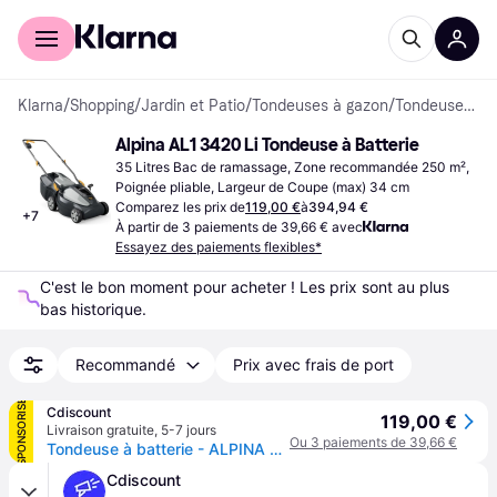
Acheter avec Klarna
Espace entreprises
Klarna
/
Shopping
/
Jardin et Patio
/
Tondeuses à gazon
/
Tondeuses à Batterie
Alpina AL1 3420 Li Tondeuse à Batterie
35 Litres Bac de ramassage, Zone recommandée 250 m², 
Poignée pliable, Largeur de Coupe (max) 34 cm
Comparez les prix de
119,00 €
à
394,94 €
+
7
À partir de 3 paiements de 39,66 € avec
Essayez des paiements flexibles*
C'est le bon moment pour acheter ! Les prix sont au plus 
bas historique.
Recommandé
Prix avec frais de port
SPONSORISÉ
Cdiscount
119,00 €
Livraison gratuite
,
5-7 jours
Ou 3 paiements de 39,66 €
Tondeuse à batterie - ALPINA AL1 3420 - Largeur 34 cm - 2 batteries 20V / 2 Ah - Noir
Cdiscount