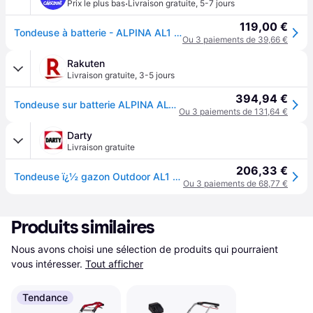
·
Prix le plus bas
Livraison gratuite
,
5-7 jours
119,00 €
Tondeuse à batterie - ALPINA AL1 3420 - Largeur 34 cm - 2 batteries 20V / 2 Ah - Noir
Ou 3 paiements de 39,66 €
Rakuten
Livraison gratuite
,
3-5 jours
394,94 €
Tondeuse sur batterie ALPINA AL1 3420 Li Kit - 34 cm de coupe - chargeur + 2 batteries 20V 2Ah fournies
Ou 3 paiements de 131,64 €
Darty
Livraison gratuite
206,33 €
Tondeuse ï¿½ gazon Outdoor AL1 3420 Li 291342064/A21 sans fil 20 V Largeur de coupe (max.) 34 cm
Ou 3 paiements de 68,77 €
Produits similaires
Nous avons choisi une sélection de produits qui pourraient 
vous intéresser.
Tout afficher
Tendance