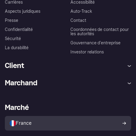
Carrières
Accessibilité
Aspects juridiques
Auto-Track
Presse
Contact
Confidentialité
Coordonnées de contact pour
les autorités
Sécurité
Gouvernance d’entreprise
La durabilité
Investor relations
Client
Aide
Réclamations
Marchand
Login
Protection contre la fraude
Support Marchand
Portail développeurs
L'appli shopping de Klarna
Paramètres de confidentialité
Portail Marchand
Statut opérationnel
Marché
Explorez les magasins
Votre droit de rétractation
Vendre avec Klarna
Plateformes et partenaires
Politique de protection de
l’acheteur Klarna
France