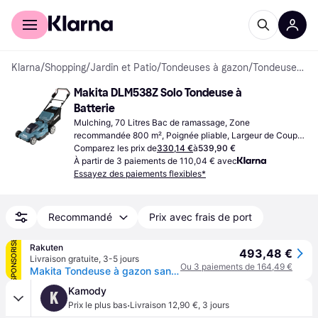
Acheter avec Klarna
Espace entreprises
Klarna
/
Shopping
/
Jardin et Patio
/
Tondeuses à gazon
/
Tondeuses à Batterie
Makita DLM538Z Solo Tondeuse à 
Batterie
Mulching, 70 Litres Bac de ramassage, Zone 
recommandée 800 m², Poignée pliable, Largeur de Coupe 
(max) 53 cm
Comparez les prix de
330,14 €
à
539,90 €
À partir de 3 paiements de 110,04 € avec
Essayez des paiements flexibles*
Recommandé
Prix avec frais de port
SPONSORISÉ
Rakuten
493,48 €
Livraison gratuite
,
3-5 jours
Ou 3 paiements de 164,49 €
Makita Tondeuse à gazon sans fil 18V, sans batterie ni chargeur - DLM538Z
Kamody
K
·
Prix le plus bas
Livraison 12,90 €
,
3 jours