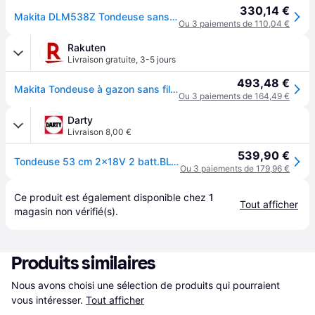
330,14 €
Makita DLM538Z Tondeuse sans fil 530 mm Li-ion LXT 2x18V sans batterie
Ou 3 paiements de 110,04 €
Rakuten
Livraison gratuite
,
3-5 jours
493,48 €
Makita Tondeuse à gazon sans fil 18V, sans batterie ni chargeur - DLM538Z
Ou 3 paiements de 164,49 €
Darty
Livraison 8,00 €
539,90 €
Tondeuse 53 cm 2x18V 2 batt.BL1850B + chargeur DC18SH - DLM538CT2
Ou 3 paiements de 179,96 €
Ce produit est également disponible chez 
1
Tout afficher
magasin
 non vérifié(s).
Produits similaires
Nous avons choisi une sélection de produits qui pourraient 
vous intéresser.
Tout afficher