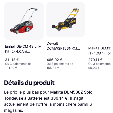
Dewalt
Einhell GE-CM 43 Li M
Makita DLM3
DCMWSP156N-XJ
Kit (2x4.0Ah)
(1x4.0Ah) Ton
Solo Tondeuse à
Tondeuse à Batterie
Batterie
Batterie
311,12 €
466,02 €
270,11 €
Ou 3 paiements de
Ou 3 paiements de
Ou 3 paiements 
101,90 €
155,34 €
90,03 €
Détails du produit
Le prix le plus bas pour 
Makita DLM538Z Solo 
Tondeuse à Batterie
 est 
330,14 €
. Il s'agit 
actuellement de l'offre la moins chère parmi 
6
magasins.