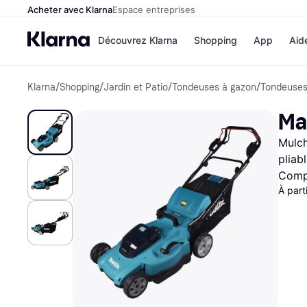
Acheter avec Klarna
Espace entreprises
Découvrez Klarna
Shopping
App
Aid
Klarna
/
Shopping
/
Jardin et Patio
/
Tondeuses à gazon
/
Tondeuses 
Options de paiem
Magasins
Toutes les options d
Cdiscoun
Ma
paiement
Airbnb
Payer maintenant
Booking.
Mulch
Paiement en 3 fois
Temu
Paiement à 30 jours
JD Sport
pliab
Klarna sur Apple Pa
Compa
À part
Voir tous les