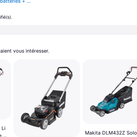
Makita Tondeuse à gazon sans fil 2x18V / 5,0 Ah, 2 batteries + chargeur
fié(s).
aient vous intéresser.
 Li
Makita DLM432Z Solo
e à