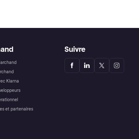
hand
Suivre
Marchand
archand
ec Klarna
éveloppeurs
érationnel
es et partenaires