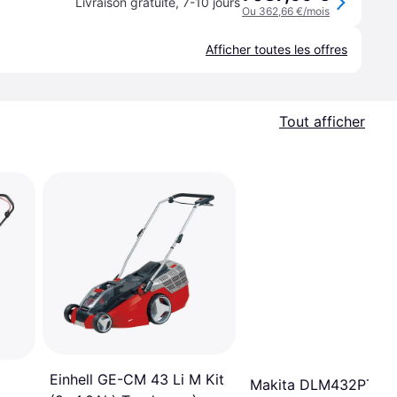
Livraison gratuite
,
7-10 jours
Ou 362,66 €/mois
Afficher toutes les offres
Tout afficher
Einhell GE-CM 43 Li M Kit
Makita DLM432PT2