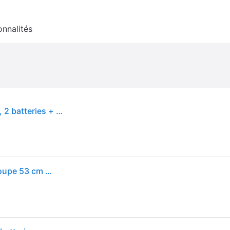
onnalités
Makita Tondeuse à gazon sans fil 2x18V / 5,0 Ah, 2 batteries + chargeur
Makita DLM539PT2 - Tondeuse à batterie - 36V - Coupe 53 cm - 2x 18V 5Ah