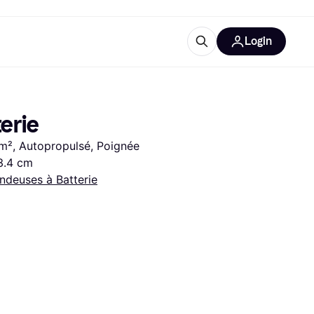
Login
lus d'informations
de bureau
u'est-ce que Klarna?
erie
², Autopropulsé, Poignée 
3.4 cm
ndeuses à Batterie
catégories