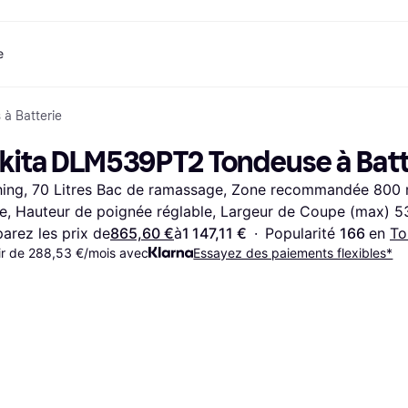
e
à Batterie
ent
Shopping et récompenses
Comparez les prix
Services bancaires
Mobile
P
Photographies
Matériels 
e
t
Cashback
Soldes
Jeux et Divertissement
Carte Klarna
eSIM voyage
Q
kita DLM539PT2 Tondeuse à Batt
Explorez les magasins
Beauté
Téléphones & Wearables
Solde
com
Abonnement
Vêtements
Enfants et Famille
Comptes d’épargne
ing, 70 Litres Bac de ramassage, Zone recommandée 800 m
Jouets
Transports Motorisés
Compte épargne flex
s
Maisons et Intérieurs
Jardin et Patio
Compte épargne fixe
le, Hauteur de poignée réglable, Largeur de Coupe (max) 5
y
Son et Vision
Appareils de Cuisine
rez les prix de
865,60 €
à
1 147,11 €
·
Popularité 
166 
en 
To
Sports et Plein air
Appareils
ir de 288,53 €/mois avec
Essayez des paiements flexibles*
Informatique
électroménagers
 magasins
Faites-le vous-même
Livres, Films et Musique
Toutes les 