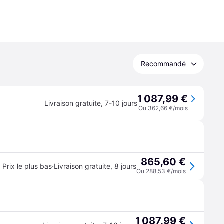
Recommandé
1 087,99 €
Livraison gratuite
,
7-10 jours
Ou 362,66 €/mois
865,60 €
·
Prix le plus bas
Livraison gratuite
,
8 jours
Ou 288,53 €/mois
1 087,99 €