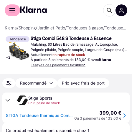
Acheter avec Klarna
Espace entreprises
Klarna
/
Shopping
/
Jardin et Patio
/
Tondeuses à gazon
/
Tondeuses à Essence
Stiga Combi 548 S Tondeuse à Essence
Tendance
Mulching, 60 Litres Bac de ramassage, Autopropulsé, 
Poignée pliable, Poignée souple, Largeur de Coupe (max) 
Actuellement
en rupture de stock
46 cm
+
2
À partir de 3 paiements de 133,00 € avec
Essayez des paiements flexibles*
Recommandé
Prix avec frais de port
Stiga Sports
En rupture de stock
399,00 €
STIGA Tondeuse thermique Combi 548 S
Ou 3 paiements de 133,00 €
Ce produit est également disponible chez 
1