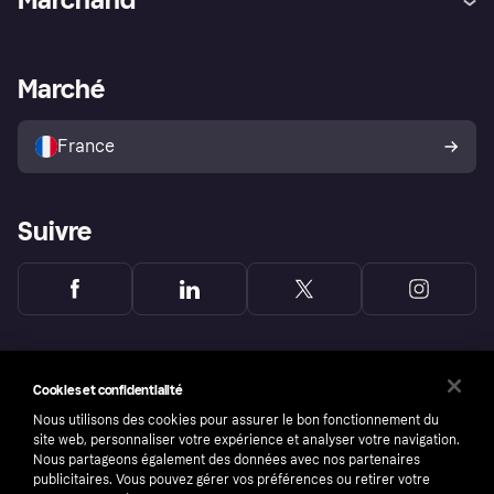
Login
Protection contre la fraude
Support Marchand
Portail développeurs
L'appli shopping de Klarna
Paramètres de confidentialité
Portail Marchand
Statut opérationnel
Marché
Explorez les magasins
Votre droit de rétractation
Vendre avec Klarna
Plateformes et partenaires
Politique de protection de
l’acheteur Klarna
France
Suivre
Cookies et confidentialité
Nous utilisons des cookies pour assurer le bon fonctionnement du
site web, personnaliser votre expérience et analyser votre navigation.
Nous partageons également des données avec nos partenaires
publicitaires. Vous pouvez gérer vos préférences ou retirer votre