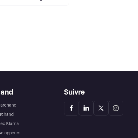
hand
Suivre
Marchand
archand
ec Klarna
éveloppeurs