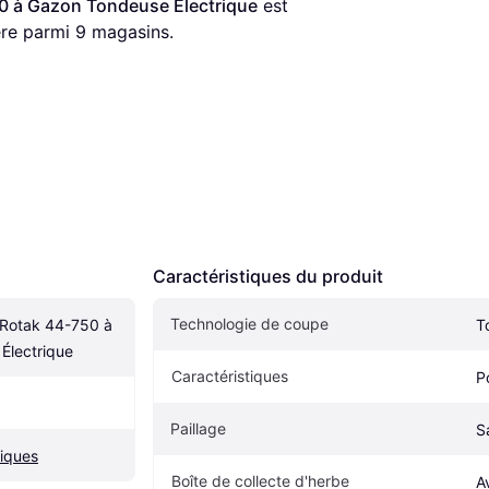
 à Gazon Tondeuse Électrique
 est 
ère parmi 
9
 magasins.
Caractéristiques du produit
Technologie de coupe
otak 44-750 à 
T
Électrique
Caractéristiques
P
Paillage
S
iques
Boîte de collecte d'herbe
A