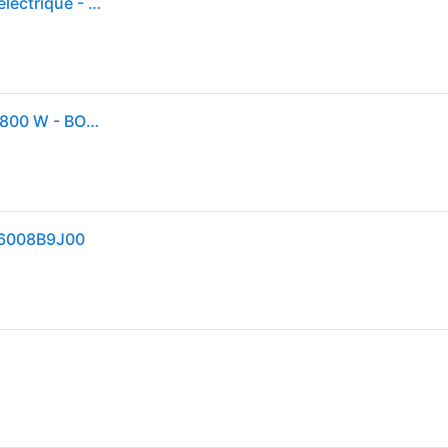
Bosch AdvancedRotak 44-750 - Tondeuse à gazon électrique - Coupe de 44 cm - 1800 W
Tondeuse à gazon filaire AdvancedRotak 44-750 - 1800 W - BOSCH - 06008B9J00
06008B9J00