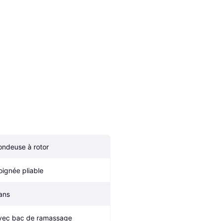
ondeuse à rotor
oignée pliable
ans
vec bac de ramassage