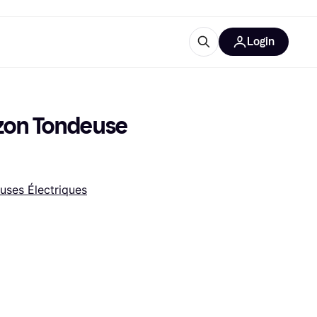
Login
lus d'informations
de bureau
u'est-ce que Klarna?
on Tondeuse 
uses Électriques
catégories