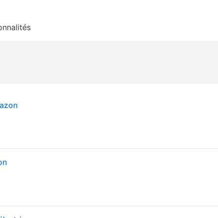
onnalités
gazon
on