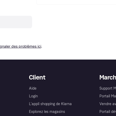
ignaler des problèmes ici
.
Client
Marc
Aide
Support 
Login
Portail M
L'appli shopping de Klarna
Vendre av
Explorez les magasins
Portail d