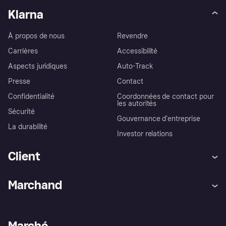
Klarna
À propos de nous
Revendre
Carrières
Accessibilité
Aspects juridiques
Auto-Track
Presse
Contact
Confidentialité
Coordonnées de contact pour
les autorités
Sécurité
Gouvernance d’entreprise
La durabilité
Investor relations
Client
Aide
Réclamations
Marchand
Login
Protection contre la fraude
Support Marchand
Portail développeurs
L'appli shopping de Klarna
Paramètres de confidentialité
Portail Marchand
Statut opérationnel
Marché
Explorez les magasins
Votre droit de rétractation