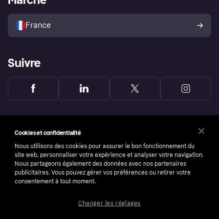
Vendre avec Klarna
Plateformes et partenaires
Politique de protection de
l’acheteur Klarna
France
Suivre
Cookies et confidentialité
Nous utilisons des cookies pour assurer le bon fonctionnement du
site web, personnaliser votre expérience et analyser votre navigation.
Nous partageons également des données avec nos partenaires
publicitaires. Vous pouvez gérer vos préférences ou retirer votre
consentement à tout moment.
Changer les réglages
Copyright © 2005-2026 Klarna Bank AB (publ). Headquarters: Stockholm, Sweden. All
rights reserved. Klarna Bank AB (publ). Sveavägen 46, 111 34 Stockholm. Organization