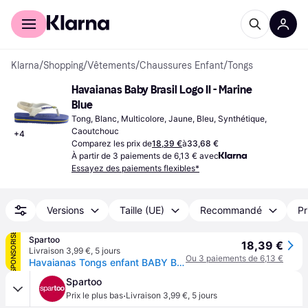
Acheter avec Klarna
Espace entreprises
Klarna
/
Shopping
/
Vêtements
/
Chaussures Enfant
/
Tongs
Havaianas Baby Brasil Logo II - Marine 
Blue
Tong, Blanc, Multicolore, Jaune, Bleu, Synthétique, 
Caoutchouc
+
4
Comparez les prix de
18,39 €
à
33,68 €
À partir de 3 paiements de 6,13 € avec
Essayez des paiements flexibles*
Versions
Taille (UE)
Recommandé
Pr
SPONSORISÉ
Spartoo
18,39 €
Livraison 3,99 €
,
5 jours
Ou 3 paiements de 6,13 €
Havaianas Tongs enfant BABY BRASIL LOGO - 22
Spartoo
·
Prix le plus bas
Livraison 3,99 €
,
5 jours