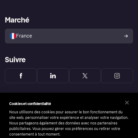
Support Marchand
Portail développeurs
L'appli shopping de Klarna
Paramètres de confidentialité
Portail Marchand
Statut opérationnel
Marché
Explorez les magasins
Votre droit de rétractation
Vendre avec Klarna
Plateformes et partenaires
Politique de protection de
l’acheteur Klarna
France
Suivre
Cookies et confidentialité
Nous utilisons des cookies pour assurer le bon fonctionnement du
site web, personnaliser votre expérience et analyser votre navigation.
Nous partageons également des données avec nos partenaires
publicitaires. Vous pouvez gérer vos préférences ou retirer votre
consentement à tout moment.