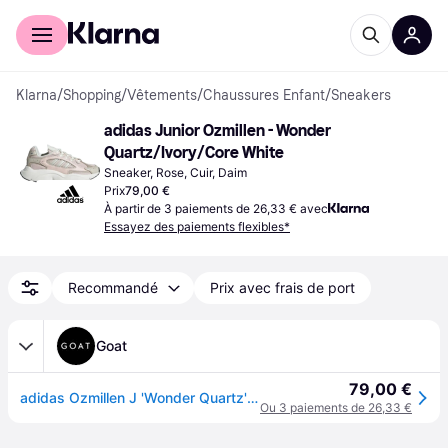
Acheter avec Klarna
Espace entreprises
Klarna
/
Shopping
/
Vêtements
/
Chaussures Enfant
/
Sneakers
adidas Junior Ozmillen - Wonder 
Quartz/Ivory/Core White
Sneaker, Rose, Cuir, Daim
Prix
79,00 €
À partir de 3 paiements de 26,33 € avec
Essayez des paiements flexibles*
Recommandé
Prix avec frais de port
Goat
79,00 €
adidas Ozmillen J 'Wonder Quartz' | Rose | US 6.5Y
Ou 3 paiements de 26,33 €