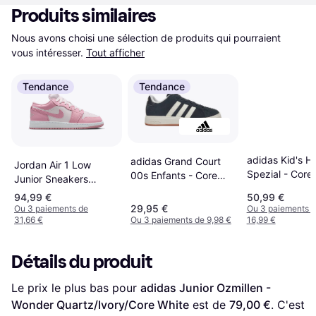
Produits similaires
Nous avons choisi une sélection de produits qui pourraient 
vous intéresser.
Tout afficher
Tendance
Tendance
adidas Kid's H
adidas Grand Court
Jordan Air 1 Low
Spezial - Core
00s Enfants - Core
Junior Sneakers
Black/Cloud
Black/Off White/Gum
Enfant - Rouge
94,99 €
50,99 €
White/Gum
29,95 €
Ou 3 paiements de
Ou 3 paiements 
31,66 €
Ou 3 paiements de 9,98 €
16,99 €
Détails du produit
Le prix le plus bas pour 
adidas Junior Ozmillen - 
Wonder Quartz/Ivory/Core White
 est de 
79,00 €
. C'est 