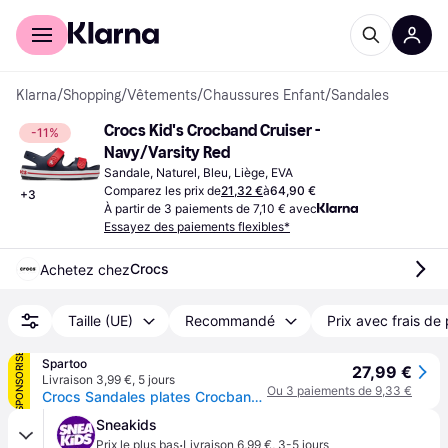
Acheter avec Klarna
Espace entreprises
Klarna
/
Shopping
/
Vêtements
/
Chaussures Enfant
/
Sandales
Crocs Kid's Crocband Cruiser - 
-11%
Navy/Varsity Red
Sandale, Naturel, Bleu, Liège, EVA
Comparez les prix de
21,32 €
à
64,90 €
+
3
À partir de 3 paiements de 7,10 € avec
Essayez des paiements flexibles*
Crocs
Achetez chez
Taille (UE)
Recommandé
Prix avec frais de 
SPONSORISÉ
Spartoo
27,99 €
Livraison 3,99 €
,
5 jours
Ou 3 paiements de 9,33 €
Crocs Sandales plates Crocband Cruiser Sandal T - 22 / 23
Sneakids
·
Prix le plus bas
Livraison 6,99 €
,
3-5 jours