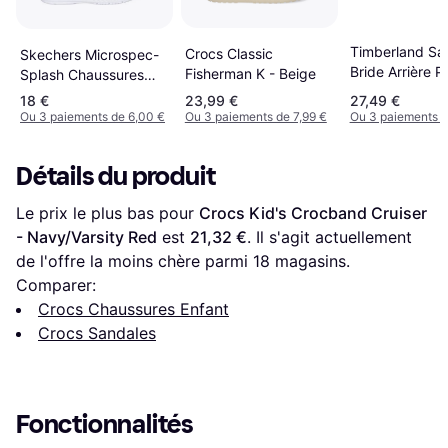
Timberland Sa
Crocs Classic
Skechers Microspec-
Bride Arrière P
Fisherman K - Beige
Splash Chaussures
Row - Lilas
Moyen Width -
18 €
23,99 €
27,49 €
Noir/Vert-Lime
Ou 3 paiements de 6,00 €
Ou 3 paiements de 7,99 €
Ou 3 paiements d
Détails du produit
Le prix le plus bas pour 
Crocs Kid's Crocband Cruiser 
- Navy/Varsity Red
 est 
21,32 €
. Il s'agit actuellement 
de l'offre la moins chère parmi 
18
 magasins.
Comparer:
Crocs Chaussures Enfant
Crocs Sandales
Fonctionnalités