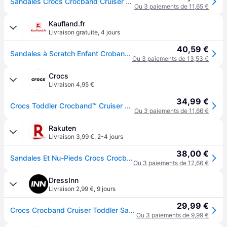
Sandales Crocs Crocband Cruiser noir rouge enfant - 28-29 - Black
Ou 3 paiements de 11,65 €
Kaufland.fr
Livraison gratuite
,
4 jours
40,59 €
Sandales à Scratch Enfant Croband Cruiser
Ou 3 paiements de 13,53 €
Crocs
Livraison 4,95 €
34,99 €
Crocs Toddler Crocband™ Cruiser Sandales Enfants Navy / Varsity Red 24
Ou 3 paiements de 11,66 €
Rakuten
Livraison 3,99 €
,
2-4 jours
38,00 €
Sandales Et Nu-Pieds Crocs Crocband Cruiser Sandal Pour Enfant
Ou 3 paiements de 12,66 €
DressInn
Livraison 2,99 €
,
9 jours
29,99 €
Crocs Crocband Cruiser Toddler Sandals Rouge,Bleu EU 24-25 Enfants
Ou 3 paiements de 9,99 €