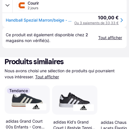
Courir
2 jours
100,00 €
Handball Spezial Marron/beige - marron/beige - 38
Ou 3 paiements de 33,33 €
Ce produit est également disponible chez 
2
Tout afficher
magasins
 non vérifié(s).
Produits similaires
Nous avons choisi une sélection de produits qui pourraient 
vous intéresser.
Tout afficher
Tendance
adidas Grand Court
adidas Kid's Grand
adidas Chauss
00s Enfants - Core
Court Lifestyle Tennis
Lacets Élastiq