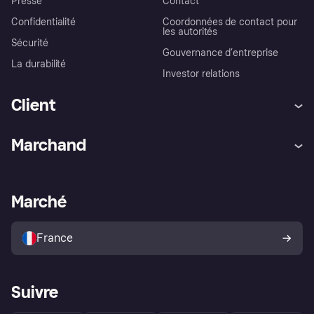
Presse
Contact
Confidentialité
Coordonnées de contact pour
les autorités
Sécurité
Gouvernance d’entreprise
La durabilité
Investor relations
Client
Aide
Réclamations
Marchand
Login
Protection contre la fraude
Support Marchand
Portail développeurs
L'appli shopping de Klarna
Paramètres de confidentialité
Portail Marchand
Statut opérationnel
Marché
Explorez les magasins
Votre droit de rétractation
Vendre avec Klarna
Plateformes et partenaires
Politique de protection de
l’acheteur Klarna
France
Suivre