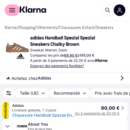
Acheter avec Klarna
Espace entreprises
Klarna
/
Shopping
/
Vêtements
/
Chaussures Enfant
/
Sneakers
adidas Handball Spezial Spezial 
Sneakers Chalky Brown
Sneaker, Marron, Daim
Comparez les prix de
69,90 €
à
195,00 €
À partir de 3 paiements de 23,30 € avec
Essayez des paiements flexibles*
Adidas
Achetez chez
Taille (UE)
Recommandé
Prix avec frais de 
SPONSORISÉ
Adidas
90,00 €
Livraison gratuite
,
1-2 jours
Ou 3 paiements de 30,00 €
Chaussure Handball Spezial Enfants
About You
Prix le plus bas