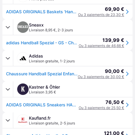
69,90 €
ADIDAS ORIGINALS Baskets 'Handball Spezial' camel / chocolat / blanc
Ou 3 paiements de 23,30 €
Sneaxx
Livraison 8,95 €
,
2-3 jours
139,99 €
adidas Handball Spezial - GS - Chalky Brown - EU40
Ou 3 paiements de 46,66 €
Adidas
Livraison gratuite
,
1-2 jours
90,00 €
Chaussure Handball Spezial Enfants
Ou 3 paiements de 30,00 €
Kastner & Öhler
K
Livraison 3,95 €
76,50 €
ADIDAS ORIGINALS Sneakers HANDBALL SPEZIAL pour enfants marron | 37 1/3
Ou 3 paiements de 25,50 €
Kaufland.fr
Livraison gratuite
,
2-5 jours
121,00 €