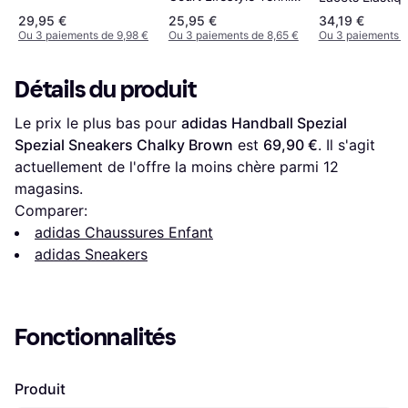
Black/Off White/Gum
- Core Black/Cloud
Grand Court - 
29,95 €
25,95 €
34,19 €
White/Core Black
White/Pulse
Ou 3 paiements de 9,98 €
Ou 3 paiements de 8,65 €
Ou 3 paiements d
Mint/Beam Pin
Détails du produit
Le prix le plus bas pour 
adidas Handball Spezial 
Spezial Sneakers Chalky Brown
 est 
69,90 €
. Il s'agit 
actuellement de l'offre la moins chère parmi 
12
magasins.
Comparer:
adidas Chaussures Enfant
adidas Sneakers
Fonctionnalités
Produit