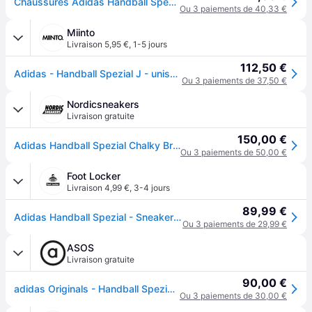
Chaussures Adidas Handball Spezial JI0453
Ou 3 paiements de 40,33 €
Miinto
Livraison 5,95 €
,
1-5 jours
112,50 €
Adidas - Handball Spezial J - unisex - Sport - Brun - Taille: 37 1/3 EU
Ou 3 paiements de 37,50 €
Nordicsneakers
Livraison gratuite
150,00 €
Adidas Handball Spezial Chalky Brown Cloud White Magic Beige
Ou 3 paiements de 50,00 €
Foot Locker
Livraison 4,99 €
,
3-4 jours
89,99 €
Adidas Handball Spezial - Sneakers Enfant - Marron - Pointure 37 1/3 - Cuir - Brown
Ou 3 paiements de 29,99 €
ASOS
Livraison gratuite
90,00 €
adidas Originals - Handball Spezial - Chaussures - Marron craie/blanc nuage
Ou 3 paiements de 30,00 €