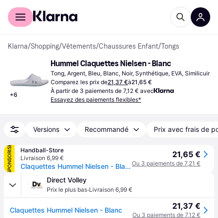
Acheter avec Klarna
Espace entreprises
Klarna
/
Shopping
/
Vêtements
/
Chaussures Enfant
/
Tongs
Hummel Claquettes Nielsen - Blanc
Tong, Argent, Bleu, Blanc, Noir, Synthétique, EVA, Similicuir
Comparez les prix de
21,37 €
à
21,65 €
À partir de 3 paiements de 7,12 € avec
+
6
Essayez des paiements flexibles*
Versions
Recommandé
Prix avec frais de p
SPONSORISÉ
Handball-Store
21,65 €
Livraison 6,99 €
Ou 3 paiements de 7,21 €
Claquettes Hummel Nielsen - Blanc
Direct Volley
·
Prix le plus bas
Livraison 6,99 €
21,37 €
Claquettes Hummel Nielsen - Blanc
Ou 3 paiements de 7,12 €