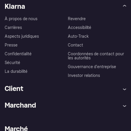
Klarna
À propos de nous
Revendre
Carrières
Accessibilité
Aspects juridiques
Auto-Track
Presse
Contact
Confidentialité
Coordonnées de contact pour
les autorités
Sécurité
Gouvernance d’entreprise
La durabilité
Investor relations
Client
Aide
Réclamations
Marchand
Login
Protection contre la fraude
Support Marchand
Portail développeurs
L'appli shopping de Klarna
Paramètres de confidentialité
Portail Marchand
Statut opérationnel
Marché
Explorez les magasins
Votre droit de rétractation