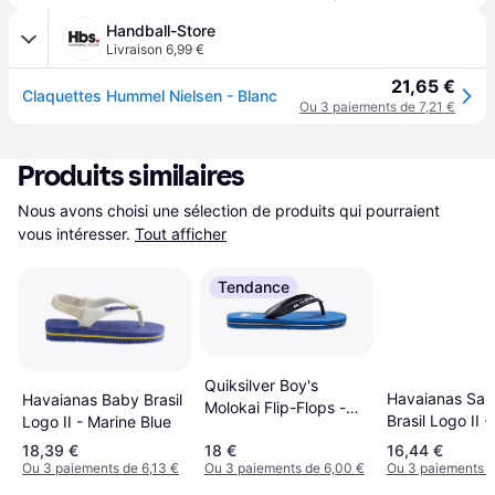
Handball-Store
Livraison 6,99 €
21,65 €
Claquettes Hummel Nielsen - Blanc
Ou 3 paiements de 7,21 €
Produits similaires
Nous avons choisi une sélection de produits qui pourraient 
vous intéresser.
Tout afficher
Tendance
Quiksilver Boy's
Havaianas San
Havaianas Baby Brasil
Molokai Flip-Flops -
Brasil Logo II -
Logo II - Marine Blue
Black/Blue/Black
18,39 €
18 €
16,44 €
Ou 3 paiements de 6,13 €
Ou 3 paiements de 6,00 €
Ou 3 paiements d