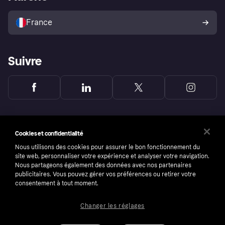
Vendre avec Klarna
Plateformes et partenaires
Politique de protection de
l’acheteur Klarna
France
Suivre
Cookies et confidentialité
Nous utilisons des cookies pour assurer le bon fonctionnement du
site web, personnaliser votre expérience et analyser votre navigation.
Nous partageons également des données avec nos partenaires
publicitaires. Vous pouvez gérer vos préférences ou retirer votre
consentement à tout moment.
Changer les réglages
Copyright © 2005-2026 Klarna Bank AB (publ). Headquarters: Stockholm, Sweden. All
rights reserved. Klarna Bank AB (publ). Sveavägen 46, 111 34 Stockholm. Organization