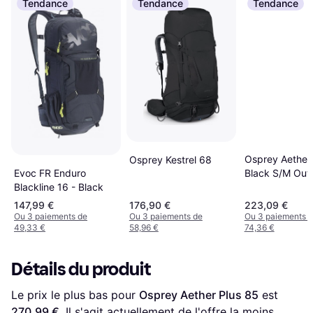
Tendance
Tendance
Tendance
Osprey Aether 
Osprey Kestrel 68
Black S/M Out
Evoc FR Enduro
Sac à dos
Blackline 16 - Black
147,99 €
176,90 €
223,09 €
Ou 3 paiements de
Ou 3 paiements de
Ou 3 paiements 
49,33 €
58,96 €
74,36 €
Détails du produit
Le prix le plus bas pour 
Osprey Aether Plus 85
 est 
270,99 €
. Il s'agit actuellement de l'offre la moins 