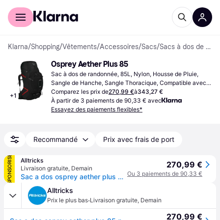
Acheter avec Klarna
Espace entreprises
Klarna
/
Shopping
/
Vêtements
/
Accessoires
/
Sacs
/
Sacs à dos de randonnée
Osprey Aether Plus 85
Sac à dos de randonnée, 85L, Nylon, Housse de Pluie, 
Sangle de Hanche, Sangle Thoracique, Compatible avec 
Sac d'Hydratation
Comparez les prix de
270,99 €
à
343,27 €
+
1
À partir de 3 paiements de 90,33 € avec
Essayez des paiements flexibles*
Recommandé
Prix avec frais de port
SPONSORISÉ
Alltricks
270,99 €
Livraison gratuite
,
Demain
Ou 3 paiements de 90,33 €
Sac a dos osprey aether plus 85 noir homme
Alltricks
·
Prix le plus bas
Livraison gratuite
,
Demain
270,99 €