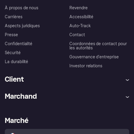
À propos de nous
Revendre
Carrières
Accessibilité
Aspects juridiques
Auto-Track
Presse
Contact
Confidentialité
Coordonnées de contact pour
les autorités
Sécurité
Gouvernance d’entreprise
La durabilité
Investor relations
Client
Aide
Réclamations
Marchand
Login
Protection contre la fraude
Support Marchand
Portail développeurs
L'appli shopping de Klarna
Paramètres de confidentialité
Portail Marchand
Statut opérationnel
Marché
Explorez les magasins
Votre droit de rétractation
Vendre avec Klarna
Plateformes et partenaires
Politique de protection de
l’acheteur Klarna