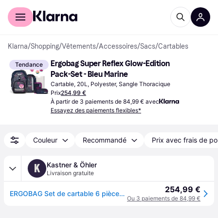
Acheter avec Klarna
Espace entreprises
Klarna
/
Shopping
/
Vêtements
/
Accessoires
/
Sacs
/
Cartables
Ergobag Super Reflex Glow-Edition 
Tendance
Pack-Set - Bleu Marine
Cartable, 20L, Polyester, Sangle Thoracique
Prix
254,99 €
À partir de 3 paiements de 84,99 € avec
Essayez des paiements flexibles*
Couleur
Recommandé
Prix avec frais de po
Kastner & Öhler
K
Livraison gratuite
254,99 €
ERGOBAG Set de cartable 6 pièces Bärlaxy
Ou 3 paiements de 84,99 €