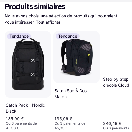
Produits similaires
Nous avons choisi une sélection de produits qui pourraient 
vous intéresser.
Tout afficher
Tendance
Tendance
Step by Step 
d'école Cloud
Satch Sac À Dos
Schulranzen S
Match -
Pièces Sweet 
Gris/Anthracite/Noir
Nuala Framboi
Satch Pack - Nordic
Black
135,99 €
135,99 €
246,49 €
Ou 3 paiements de
Ou 3 paiements de
45,33 €
45,33 €
Ou 3 paiements d