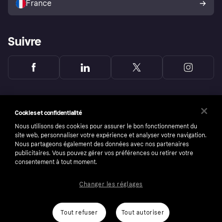
France
Suivre
Cookies et confidentialité
Nous utilisons des cookies pour assurer le bon fonctionnement du
site web, personnaliser votre expérience et analyser votre navigation.
Nous partageons également des données avec nos partenaires
publicitaires. Vous pouvez gérer vos préférences ou retirer votre
consentement à tout moment.
Changer les réglages
Copyright © 2005-2026 Klarna Bank AB (publ). Headquarters: Stockholm, Sweden. All
rights reserved. Klarna Bank AB (publ). Sveavägen 46, 111 34 Stockholm. Organization
number: 556737-0431
Tout refuser
Tout autoriser
Conditions
Cookies
Klarna.com