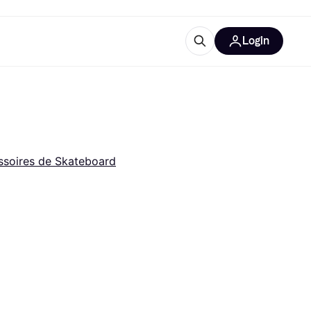
Login
lus d'informations
de bureau
u'est-ce que Klarna?
ssoires de Skateboard
catégories