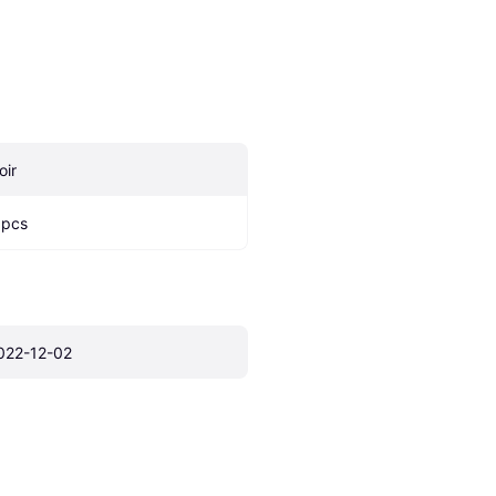
oir
 pcs
022-12-02