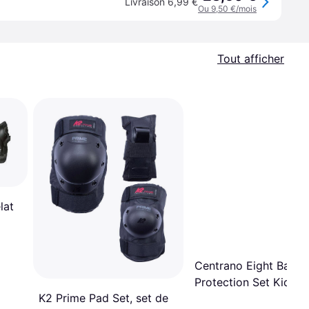
Livraison 6,99 €
Ou 9,50 €/mois
Tout afficher
lat
Centrano Eight Ball S
Protection Set Kids 3
K2 Prime Pad Set, set de
pack