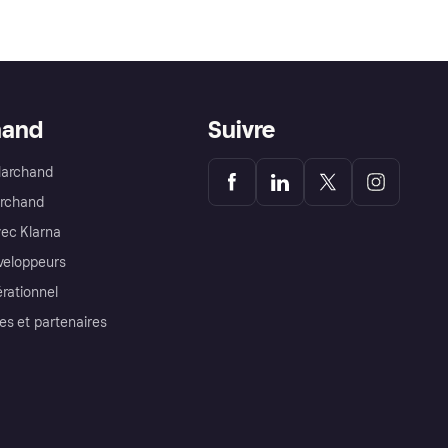
hand
Suivre
Marchand
archand
ec Klarna
éveloppeurs
érationnel
es et partenaires