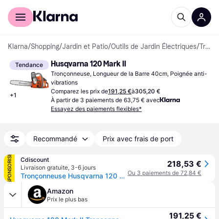
Acheter avec Klarna
Espace entreprises
Klarna
/
Shopping
/
Jardin et Patio
/
Outils de Jardin Électriques
/
Tronçonneuses
Husqvarna 120 Mark II
Tendance
Tronçonneuse, Longueur de la Barre 40cm, Poignée anti-
vibrations
Comparez les prix de
191,25 €
à
305,20 €
+
1
À partir de 3 paiements de 63,75 € avec
Essayez des paiements flexibles*
Recommandé
Prix avec frais de port
SPONSORISÉ
Cdiscount
218,53 €
Livraison gratuite
,
3-6 jours
Ou 3 paiements de 72,84 €
Tronçonneuse Husqvarna 120 Mark II 35 cm - 38 cm³ - Orange
Amazon
Prix le plus bas
191,25 €