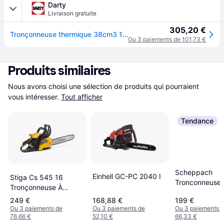
Darty
Livraison gratuite
305,20 €
Tronçonneuse thermique 38cm3 120 MARK II 35SN 3/8'' mini - - 967861903
Ou 3 paiements de 101,73 €
Produits similaires
Nous avons choisi une sélection de produits qui pourraient 
vous intéresser.
Tout afficher
Tendance
Scheppach
Einhell GC-PC 2040 I
Stiga Cs 545 16
Tronconneuse 
Tronçonneuse À
Essence 56cc
Essence 42 4 Cm
249 €
168,88 €
199 €
Demarrage Bat
Ou 3 paiements de
Ou 3 paiements de
Ou 3 paiements 
Procut 51 Cm
76,66 €
52,10 €
66,33 €