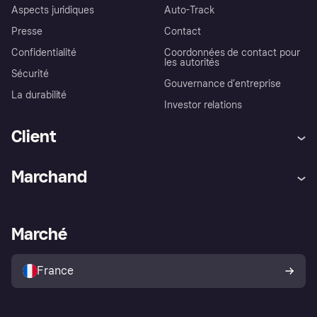
Aspects juridiques
Auto-Track
Presse
Contact
Confidentialité
Coordonnées de contact pour
les autorités
Sécurité
Gouvernance d’entreprise
La durabilité
Investor relations
Client
Aide
Réclamations
Marchand
Login
Protection contre la fraude
Support Marchand
Portail développeurs
L'appli shopping de Klarna
Paramètres de confidentialité
Portail Marchand
Statut opérationnel
Marché
Explorez les magasins
Votre droit de rétractation
Vendre avec Klarna
Plateformes et partenaires
Politique de protection de
l’acheteur Klarna
France